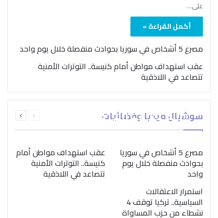
على…
أكمل القراءة »
مصرع 5 أشخاص في سوريا بحوادث منفصلة خلال يوم واحد
عقب استهداف مواطن أمام كنيسة.. التوترات الأمنية
تتصاعد في اللاذقية
بمناسبة اليوم الدولي..
السابقة
التالية
سوشيال ميديا وفضائيات
“الصحة العالمية” تؤكد
الصفحة
الصفحة
ضرورة اتباع نهج متكامل
لمواجهة إدمان المخدرات
مصرع 5 أشخاص في سوريا
عقب استهداف مواطن أمام
بحوادث منفصلة خلال يوم
كنيسة.. التوترات الأمنية
واحد
تتصاعد في اللاذقية
استمرار الاعتقالات
السياسية.. تركيا توقف 4
نشطاء من حزب المساواة