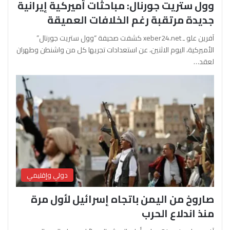
وول ستريت جورنال: مباحثات أميركية إيرانية
جديدة مرتقبة رغم الخلافات العميقة
آفرين علو ـ xeber24.net كشفت صحيفة “وول ستريت جورنال”
الأميركية، اليوم الاثنين، عن استعدادات تجريها كل من واشنطن وطهران
لعقد…
دولي وإقليمي
صاروخ من اليمن باتجاه إسرائيل لأول مرة
منذ اندلاع الحرب