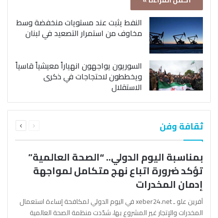
أكمل القراءة »
النفط يثبت عند مستويات منخفضة وسط
مخاوف من استمرار التصعيد في لبنان
السوريون يواجهون انهياراً معيشياً قاسياً
ويخططون لاحتجاجات في ذكرى
الاستقلال
السابقة
التالية
ثقافة وفن
الصفحة
الصفحة
بمناسبة اليوم الدولي.. “الصحة العالمية”
تؤكد ضرورة اتباع نهج متكامل لمواجهة
إدمان المخدرات
آفرين علو ـ xeber24.net في اليوم الدولي لمكافحة إساءة استعمال
المخدرات والإتجار غير المشروع بها، شدّدت منظمة الصحة العالمية