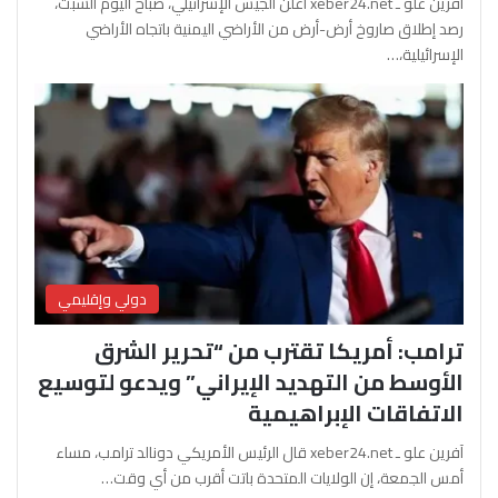
آفرين علو ـ xeber24.net أعلن الجيش الإسرائيلي، صباح اليوم السبت،
رصد إطلاق صاروخ أرض-أرض من الأراضي اليمنية باتجاه الأراضي
الإسرائيلية،…
دولي وإقليمي
ترامب: أمريكا تقترب من “تحرير الشرق
الأوسط من التهديد الإيراني” ويدعو لتوسيع
الاتفاقات الإبراهيمية
آفرين علو ـ xeber24.net قال الرئيس الأمريكي دونالد ترامب، مساء
أمس الجمعة، إن الولايات المتحدة باتت أقرب من أي وقت…