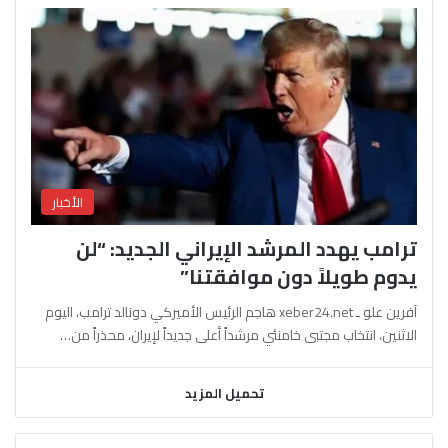
الأخبار
ترامب يهدد المرشد الإيراني الجديد: “لن
يدوم طويلاً دون موافقتنا”
آفرين علو ـ xeber24.net هاجم الرئيس الأميركي دونالد ترامب، اليوم
الاثنين، انتخاب مجتبى خامنئي مرشداً أعلى جديداً لإيران، محذراً من…
تحميل المزيد
السابقة
التالية