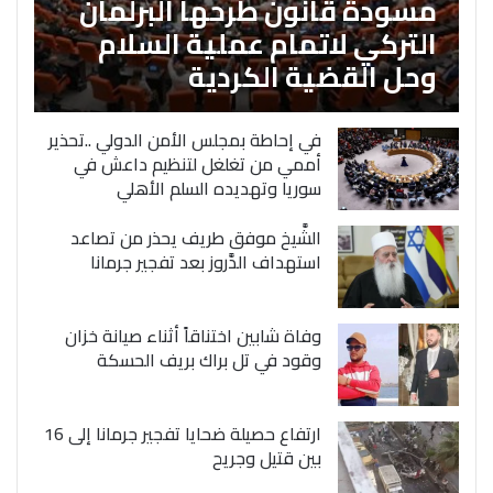
مسودة قانون طرحها البرلمان
التركي لاتمام عملية السلام
وحل القضية الكردية
في إحاطة بمجلس الأمن الدولي ..تحذير
أممي من تغلغل لتنظيم داعش في
سوريا وتهديده السلم الأهلي
الشَّيخ موفق طريف يحذر من تصاعد
استهداف الدَّروز بعد تفجير جرمانا
وفاة شابين اختناقاً أثناء صيانة خزان
وقود في تل براك بريف الحسكة
ارتفاع حصيلة ضحايا تفجير جرمانا إلى 16
بين قتيل وجريح