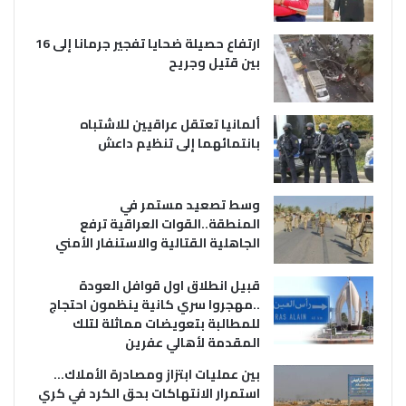
ارتفاع حصيلة ضحايا تفجير جرمانا إلى 16
بين قتيل وجريح
ألمانيا تعتقل عراقيين للاشتباه
بانتمائهما إلى تنظيم داعش
وسط تصعيد مستمر في
المنطقة..القوات العراقية ترفع
الجاهلية القتالية والاستنفار الأمني
قبيل انطلاق اول قوافل العودة
..مهجروا سري كانية ينظمون احتجاج
للمطالبة بتعويضات مماثلة لتلك
المقدمة لأهالي عفرين
بين عمليات ابتزاز ومصادرة الأملاك…
استمرار الانتهاكات بحق الكرد في كري