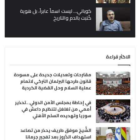
كوباني… ليست اسماً عابراً، بل هوية
كُتبت بالدم والتاريخ
الاكثر قراءة
مقترحات وتعديلات جديدة على مسودة
قانون طرحها البرلمان التركي لاتمام
عملية السلام وحل القضية الكردية
في إحاطة بمجلس الأمن الدولي ..تحذير
أممي من تغلغل لتنظيم داعش في
سوريا وتهديده السلم الأهلي
الشَّيخ موفق طريف يحذر من تصاعد
استهداف الدَّروز بعد تفجير جرمانا