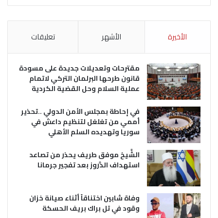
الأخيرة
الأشهر
تعليقات
مقترحات وتعديلات جديدة على مسودة
قانون طرحها البرلمان التركي لاتمام
عملية السلام وحل القضية الكردية
في إحاطة بمجلس الأمن الدولي ..تحذير
أممي من تغلغل لتنظيم داعش في
سوريا وتهديده السلم الأهلي
الشَّيخ موفق طريف يحذر من تصاعد
استهداف الدَّروز بعد تفجير جرمانا
وفاة شابين اختناقاً أثناء صيانة خزان
وقود في تل براك بريف الحسكة