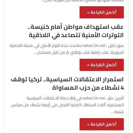
أكمل القراءة »
عقب استهداف مواطن أمام كنيسة..
التوترات الأمنية تتصاعد في اللاذقية
سوز خليل ـ xeber24.net تصاعدت حدة التوتر الأمني في مدينة اللاذقية
السورية، عقب إصابة شاب بإطلاق نار من قبل مسلحين…
أكمل القراءة »
استمرار الاعتقالات السياسية.. تركيا توقف
4 نشطاء من حزب المساواة
آفرين علو ـ xeber24.net في إطار حملة الاعتقالات السياسية
المستمرة، ألقت السلطات التركية القبض على أربعة نشطاء من مجلس
شبيبة…
أكمل القراءة »