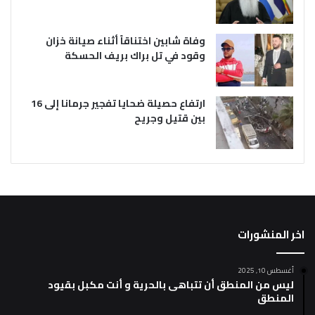
وفاة شابين اختناقاً أثناء صيانة خزان
وقود في تل براك بريف الحسكة
ارتفاع حصيلة ضحايا تفجير جرمانا إلى 16
بين قتيل وجريح
اخر المنشورات
أغسطس 10, 2025
ليس من المنطق أن تتباهى بالحرية و أنت مكبل بقيود
المنطق