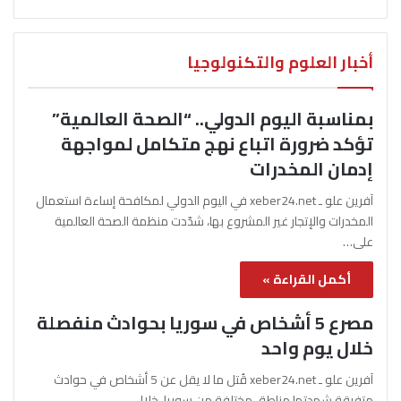
أخبار العلوم والتكنولوجيا
بمناسبة اليوم الدولي.. “الصحة العالمية”
تؤكد ضرورة اتباع نهج متكامل لمواجهة
إدمان المخدرات
آفرين علو ـ xeber24.net في اليوم الدولي لمكافحة إساءة استعمال
المخدرات والإتجار غير المشروع بها، شدّدت منظمة الصحة العالمية
على…
أكمل القراءة »
مصرع 5 أشخاص في سوريا بحوادث منفصلة
خلال يوم واحد
آفرين علو ـ xeber24.net قُتل ما لا يقل عن 5 أشخاص في حوادث
متفرقة شهدتها مناطق مختلفة من سوريا، خلال…