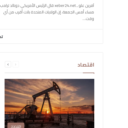
آفرين علو ـ xeber24.net قال الرئيس الأمريكي دونالد ترامب،
مساء أمس الجمعة، إن الولايات المتحدة باتت أقرب من أي
وقت…
تح
السابقة
التالية
اقتصاد
الصفحة
الصفحة
اقتصاد