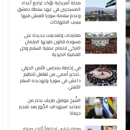
مجلة أمريكية تؤكد تراجع أعداد
المسيحيين في عهد سلطة دمشق
وعدم سلامة سوريا للعيش فيها
بسبب الانتهاكات
مقترحات وتعديلات جديدة على
مسودة قانون طرحها البرلمان
التركي لاتمام عملية السلام وحل
القضية الكردية
في إحاطة بمجلس الأمن الدولي
..تحذير أممي من تغلغل لتنظيم
داعش في سوريا وتهديده السلم
الأهلي
الشَّيخ موفق طريف يحذر من
تصاعد استهداف الدَّروز بعد تفجير
جرمانا
وفاة شابين اختناقاً أثناء صيانة