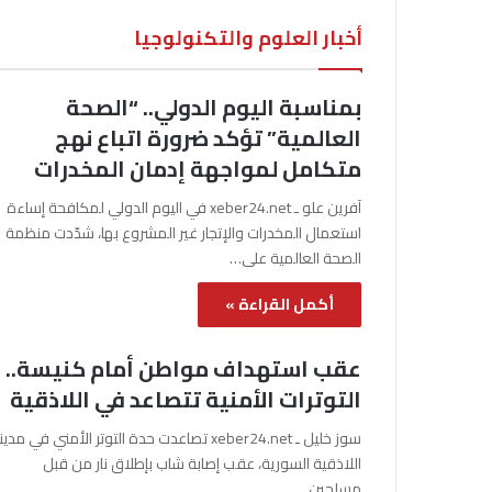
أخبار العلوم والتكنولوجيا
بمناسبة اليوم الدولي.. “الصحة
العالمية” تؤكد ضرورة اتباع نهج
متكامل لمواجهة إدمان المخدرات
آفرين علو ـ xeber24.net في اليوم الدولي لمكافحة إساءة
استعمال المخدرات والإتجار غير المشروع بها، شدّدت منظمة
الصحة العالمية على…
أكمل القراءة »
عقب استهداف مواطن أمام كنيسة..
التوترات الأمنية تتصاعد في اللاذقية
سوز خليل ـ xeber24.net تصاعدت حدة التوتر الأمني في مدي
اللاذقية السورية، عقب إصابة شاب بإطلاق نار من قبل
مسلحين…