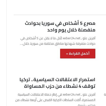
مصرع 5 أشخاص في سوريا بحوادث
منفصلة خلال يوم واحد
آفرين علو ـ xeber24.net قُتل ما لا يقل عن 5 أشخاص في
حوادث متفرقة شهدتها مناطق مختلفة من سوريا، خلال…
أكمل القراءة »
استمرار الاعتقالات السياسية.. تركيا
توقف 4 نشطاء من حزب المساواة
نة
آفرين علو ـ xeber24.net في إطار حملة الاعتقالات السياسية
المستمرة، ألقت السلطات التركية القبض على أربعة نشطاء من
مجلس شبيبة…