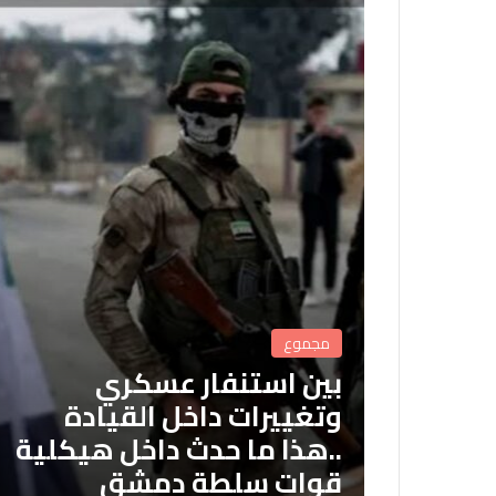
مجموع
بين استنفار عسكري
وتغييرات داخل القيادة
..هذا ما حدث داخل هيكلية
قوات سلطة دمشق