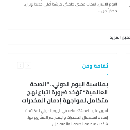
اليوم الاثنين، انتخاب مجتبى خامنئي مرشداً أعلى جديداً لإيران،
محذراً من…
ميل المزيد
السابقة
التالية
ثقافة وفن
الصفحة
الصفحة
بمناسبة اليوم الدولي.. “الصحة
العالمية” تؤكد ضرورة اتباع نهج
متكامل لمواجهة إدمان المخدرات
آفرين علو ـ xeber24.net في اليوم الدولي لمكافحة
إساءة استعمال المخدرات والإتجار غير المشروع بها،
شدّدت منظمة الصحة العالمية على…