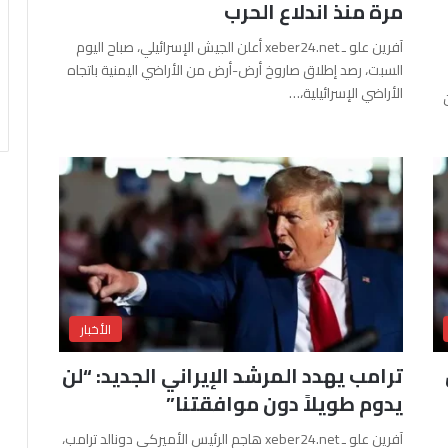
مرة منذ اندلاع الحرب
آفرين علو ـ xeber24.net أعلن الجيش الإسرائيلي، صباح اليوم
السبت، رصد إطلاق صاروخ أرض-أرض من الأراضي اليمنية باتجاه
الأراضي الإسرائيلية،…
الأخبار
ترامب يهدد المرشد الإيراني الجديد: “لن
يدوم طويلاً دون موافقتنا”
آفرين علو ـ xeber24.net هاجم الرئيس الأميركي دونالد ترامب،