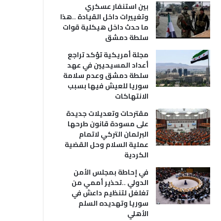
بين استنفار عسكري
وتغييرات داخل القيادة ..هذا
ما حدث داخل هيكلية قوات
سلطة دمشق
مجلة أمريكية تؤكد تراجع
أعداد المسيحيين في عهد
سلطة دمشق وعدم سلامة
سوريا للعيش فيها بسبب
الانتهاكات
مقترحات وتعديلات جديدة
على مسودة قانون طرحها
البرلمان التركي لاتمام
عملية السلام وحل القضية
الكردية
في إحاطة بمجلس الأمن
الدولي ..تحذير أممي من
تغلغل لتنظيم داعش في
سوريا وتهديده السلم
الأهلي