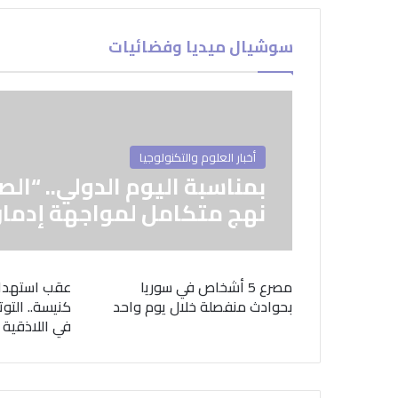
سوشيال ميديا وفضائيات
أخبار العلوم والتكنولوجيا
بمناسبة اليوم الدولي.. “الص
نهج متكامل لمواجهة إدمان
مصرع 5 أشخاص في سوريا
عقب استهدا
بحوادث منفصلة خلال يوم واحد
كنيسة.. التوت
في اللاذقية