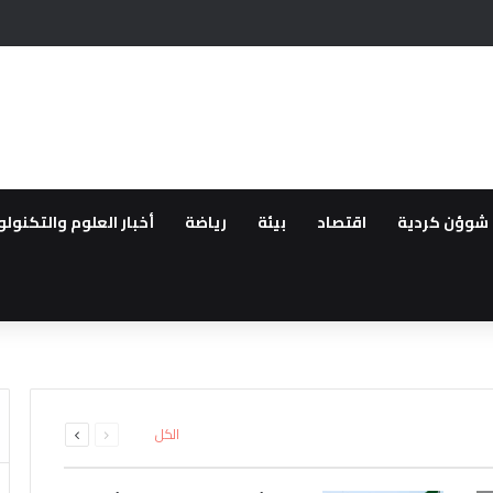
يحيين في عهد سلطة دمشق وعدم سلامة سوريا للعيش فيها بسبب الانتهاكات
شوؤن كردية
اقتصاد
بيئة
رياضة
أخبار العلوم والتكنولو
طقة..القوات العراقية ترفع الجا
لعودة ..مهجروا سري كانية ينظمو
16 بين قتيل وجريح
لمقدمة لأهالي عفرين
اشتباه بانتمائهما إلى تنظيم داعش
ء صيانة خزان وقود في تل براك بري
السابقة
التالية
الكل
الصفحة
الصفحة