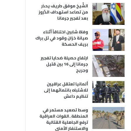
الشَّيخ موفق طريف يحذر
من تصاعد استهداف الدَّروز
بعد تفجير جرمانا
وفاة شابين اختناقاً أثناء
صيانة خزان وقود في تل براك
بريف الحسكة
ارتفاع حصيلة ضحايا تفجير
جرمانا إلى 16 بين قتيل
وجريح
ألمانيا تعتقل عراقيين
للاشتباه بانتمائهما إلى
تنظيم داعش
وسط تصعيد مستمر في
المنطقة..القوات العراقية
ترفع الجاهلية القتالية
والاستنفار الأمني