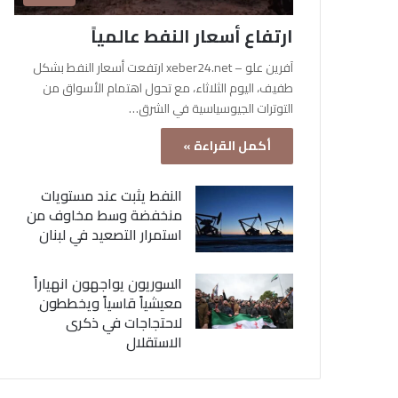
ارتفاع أسعار النفط عالمياً
آفرين علو – xeber24.net ارتفعت أسعار النفط بشكل
طفيف، اليوم الثلاثاء، مع تحول اهتمام الأسواق من
التوترات الجيوسياسية في الشرق…
أكمل القراءة »
النفط يثبت عند مستويات
منخفضة وسط مخاوف من
استمرار التصعيد في لبنان
السوريون يواجهون انهياراً
معيشياً قاسياً ويخططون
لاحتجاجات في ذكرى
الاستقلال