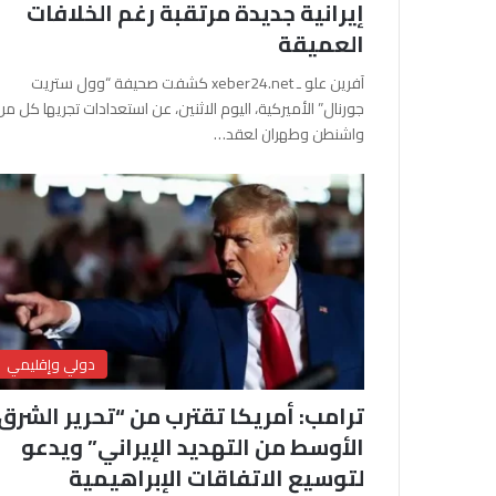
إيرانية جديدة مرتقبة رغم الخلافات
العميقة
آفرين علو ـ xeber24.net كشفت صحيفة “وول ستريت
جورنال” الأميركية، اليوم الاثنين، عن استعدادات تجريها كل من
واشنطن وطهران لعقد…
دولي وإقليمي
ترامب: أمريكا تقترب من “تحرير الشرق
الأوسط من التهديد الإيراني” ويدعو
لتوسيع الاتفاقات الإبراهيمية