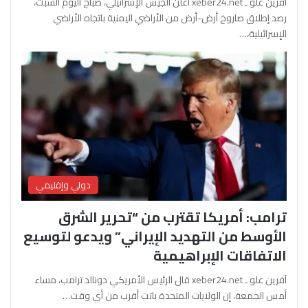
آفرين علو ـ xeber24.net أعلن الجيش الإسرائيلي، صباح اليوم السبت،
رصد إطلاق صاروخ أرض-أرض من الأراضي اليمنية باتجاه الأراضي
الإسرائيلية،…
دولي وإقليمي
ترامب: أمريكا تقترب من “تحرير الشرق
الأوسط من التهديد الإيراني” ويدعو لتوسيع
الاتفاقات الإبراهيمية
آفرين علو ـ xeber24.net قال الرئيس الأمريكي دونالد ترامب، مساء
أمس الجمعة، إن الولايات المتحدة باتت أقرب من أي وقت…