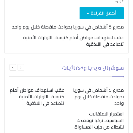
على…
أكمل القراءة »
مصرع 5 أشخاص في سوريا بحوادث منفصلة خلال يوم واحد
عقب استهداف مواطن أمام كنيسة.. التوترات الأمنية
تتصاعد في اللاذقية
بمناسبة اليوم الدولي..
السابقة
التالية
سوشيال ميديا وفضائيات
“الصحة العالمية” تؤكد
الصفحة
الصفحة
ضرورة اتباع نهج متكامل
لمواجهة إدمان المخدرات
مصرع 5 أشخاص في سوريا
عقب استهداف مواطن أمام
بحوادث منفصلة خلال يوم
كنيسة.. التوترات الأمنية
واحد
تتصاعد في اللاذقية
استمرار الاعتقالات
السياسية.. تركيا توقف 4
نشطاء من حزب المساواة