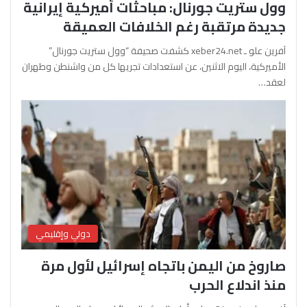
وول ستريت جورنال: مباحثات أميركية إيرانية
جديدة مرتقبة رغم الخلافات العميقة
آفرين علو ـ xeber24.net كشفت صحيفة “وول ستريت جورنال”
الأميركية، اليوم الاثنين، عن استعدادات تجريها كل من واشنطن وطهران
لعقد…
دولي وإقليمي
صاروخ من اليمن باتجاه إسرائيل لأول مرة
منذ اندلاع الحرب