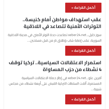
أكمل القراءة »
عقب استهداف مواطن أمام كنيسة..
التوترات الأمنية تتصاعد في اللاذقية
سوز خليل ـ xeber24.net تصاعدت حدة التوتر الأمني في مدينة اللاذقية
السورية، عقب إصابة شاب بإطلاق نار من قبل مسلحين…
أكمل القراءة »
استمرار الاعتقالات السياسية.. تركيا توقف
4 نشطاء من حزب المساواة
آفرين علو ـ xeber24.net في إطار حملة الاعتقالات السياسية
المستمرة، ألقت السلطات التركية القبض على أربعة نشطاء من مجلس
شبيبة…
أكمل القراءة »