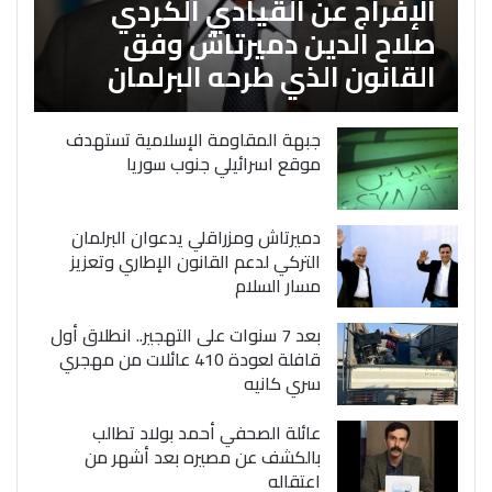
الإفراج عن القيادي الكردي
صلاح الدين دميرتاش وفق
القانون الذي طرحه البرلمان
جبهة المقاومة الإسلامية تستهدف
موقع اسرائيلي جنوب سوريا
دميرتاش ومزراقلي يدعوان البرلمان
التركي لدعم القانون الإطاري وتعزيز
مسار السلام
بعد 7 سنوات على التهجير.. انطلاق أول
قافلة لعودة 410 عائلات من مهجري
سري كانيه
عائلة الصحفي أحمد بولاد تطالب
بالكشف عن مصيره بعد أشهر من
اعتقاله