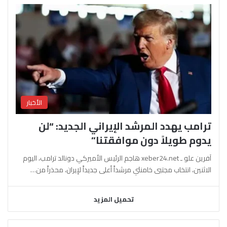
الأخبار
ترامب يهدد المرشد الإيراني الجديد: “لن
يدوم طويلاً دون موافقتنا”
آفرين علو ـ xeber24.net هاجم الرئيس الأميركي دونالد ترامب، اليوم
الاثنين، انتخاب مجتبى خامنئي مرشداً أعلى جديداً لإيران، محذراً من…
تحميل المزيد
السابقة
التالية