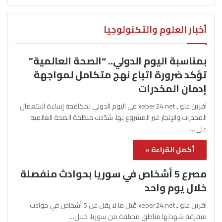
أخبار العلوم والتكنولوجيا
بمناسبة اليوم الدولي.. “الصحة العالمية”
تؤكد ضرورة اتباع نهج متكامل لمواجهة
إدمان المخدرات
آفرين علو ـ xeber24.net في اليوم الدولي لمكافحة إساءة استعمال
المخدرات والإتجار غير المشروع بها، شدّدت منظمة الصحة العالمية
على…
أكمل القراءة »
مصرع 5 أشخاص في سوريا بحوادث منفصلة
خلال يوم واحد
آفرين علو ـ xeber24.net قُتل ما لا يقل عن 5 أشخاص في حوادث
متفرقة شهدتها مناطق مختلفة من سوريا، خلال…