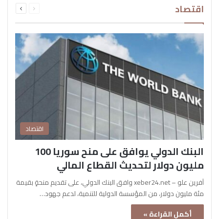
اقتصاد
الصفحة
الصفحة
اقتصاد
البنك الدولي يوافق على منح سوريا 100
مليون دولار لتحديث القطاع المالي
آفرين علو – xeber24.net وافق البنك الدولي، على تقديم منحةٍ بقيمة
مئة مليون دولار، من المؤسسة الدولية للتنمية، لدعم جهود…
أكمل القراءة »