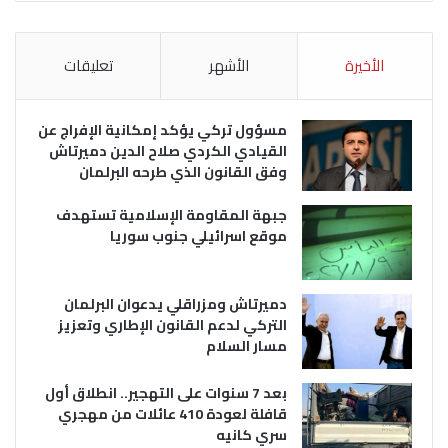
الأخيرة
الأشهر
تعليقات
مسؤول تركي يؤكد إمكانية الإفراج عن
القيادي الكردي صلاح الدين دميرتاش
وفق القانون الذي طرحه البرلمان
جبهة المقاومة الإسلامية تستهدف
موقع اسرائيلي جنوب سوريا
دميرتاش ومزراقلي يدعوان البرلمان
التركي لدعم القانون الإطاري وتعزيز
مسار السلام
بعد 7 سنوات على التهجير.. انطلاق أول
قافلة لعودة 410 عائلات من مهجري
سري كانيه