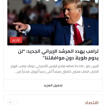
الأخبار
ترامب يهدد المرشد الإيراني الجديد: “لن
يدوم طويلاً دون موافقتنا”
آفرين علو ـ xeber24.net هاجم الرئيس الأميركي دونالد ترامب، اليوم
الاثنين، انتخاب مجتبى خامنئي مرشداً أعلى جديداً لإيران، محذراً من…
تحميل المزيد
السابقة
التالية
اقتصاد
الصفحة
الصفحة