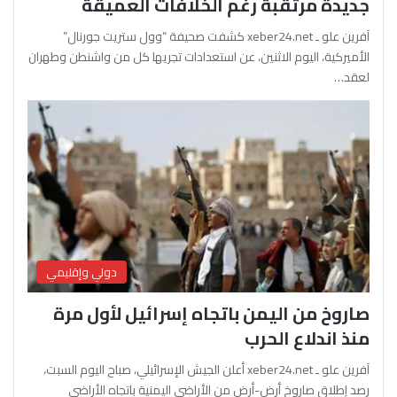
جديدة مرتقبة رغم الخلافات العميقة
آفرين علو ـ xeber24.net كشفت صحيفة “وول ستريت جورنال”
الأميركية، اليوم الاثنين، عن استعدادات تجريها كل من واشنطن وطهران
لعقد…
دولي وإقليمي
صاروخ من اليمن باتجاه إسرائيل لأول مرة
منذ اندلاع الحرب
آفرين علو ـ xeber24.net أعلن الجيش الإسرائيلي، صباح اليوم السبت،
رصد إطلاق صاروخ أرض-أرض من الأراضي اليمنية باتجاه الأراضي