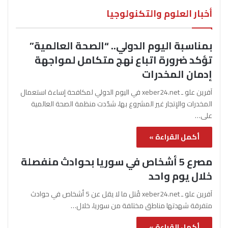
أخبار العلوم والتكنولوجيا
بمناسبة اليوم الدولي.. “الصحة العالمية”
تؤكد ضرورة اتباع نهج متكامل لمواجهة
إدمان المخدرات
آفرين علو ـ xeber24.net في اليوم الدولي لمكافحة إساءة استعمال
المخدرات والإتجار غير المشروع بها، شدّدت منظمة الصحة العالمية
على…
أكمل القراءة »
مصرع 5 أشخاص في سوريا بحوادث منفصلة
خلال يوم واحد
آفرين علو ـ xeber24.net قُتل ما لا يقل عن 5 أشخاص في حوادث
متفرقة شهدتها مناطق مختلفة من سوريا، خلال…
أكمل القراءة »