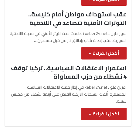
عقب استهداف مواطن أمام كنيسة..
التوترات الأمنية تتصاعد في اللاذقية
سوز خليل ـ xeber24.net تصاعدت حدة التوتر الأمني في مدينة اللاذقية
السورية، عقب إصابة شاب بإطلاق نار من قبل مسلحين…
أكمل القراءة »
استمرار الاعتقالات السياسية.. تركيا توقف
4 نشطاء من حزب المساواة
آفرين علو ـ xeber24.net في إطار حملة الاعتقالات السياسية
المستمرة، ألقت السلطات التركية القبض على أربعة نشطاء من مجلس
شبيبة…
أكمل القراءة »