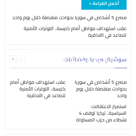
أكمل القراءة »
مصرع 5 أشخاص في سوريا بحوادث منفصلة خلال يوم واحد
عقب استهداف مواطن أمام كنيسة.. التوترات الأمنية
تتصاعد في اللاذقية
بمناسبة اليوم الدولي..
السابقة
التالية
سوشيال ميديا وفضائيات
“الصحة العالمية” تؤكد
الصفحة
الصفحة
ضرورة اتباع نهج متكامل
لمواجهة إدمان المخدرات
مصرع 5 أشخاص في سوريا
عقب استهداف مواطن أمام
بحوادث منفصلة خلال يوم
كنيسة.. التوترات الأمنية
واحد
تتصاعد في اللاذقية
استمرار الاعتقالات
السياسية.. تركيا توقف 4
نشطاء من حزب المساواة