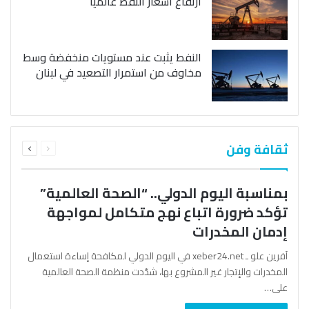
ارتفاع أسعار النفط عالمياً
النفط يثبت عند مستويات منخفضة وسط
مخاوف من استمرار التصعيد في لبنان
السابقة
التالية
ثقافة وفن
الصفحة
الصفحة
بمناسبة اليوم الدولي.. “الصحة العالمية”
تؤكد ضرورة اتباع نهج متكامل لمواجهة
إدمان المخدرات
آفرين علو ـ xeber24.net في اليوم الدولي لمكافحة إساءة استعمال
المخدرات والإتجار غير المشروع بها، شدّدت منظمة الصحة العالمية
على…