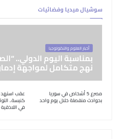
سوشيال ميديا وفضائيات
أخبار العلوم والتكنولوجيا
بمناسبة اليوم الدولي.. “الص
نهج متكامل لمواجهة إدمان
مصرع 5 أشخاص في سوريا
عقب استهدا
بحوادث منفصلة خلال يوم واحد
كنيسة.. التوت
في اللاذقية