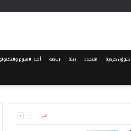
وريا هي الاسوء بعد الحرب
شوؤن كردية
اقتصاد
بيئة
رياضة
أخبار العلوم والتكنولو
قانون “تعزيز التضامن الوطني وا
حزب آزادي كردستان المعارض لحكو
اق سراح الزعيمين الكرديين اوجل
ة
ى من مهجري سري كانيه إلى الاثني
ئل المدعومة من تركيا لتقليص دو
السابقة
التالية
الكل
الصفحة
الصفحة