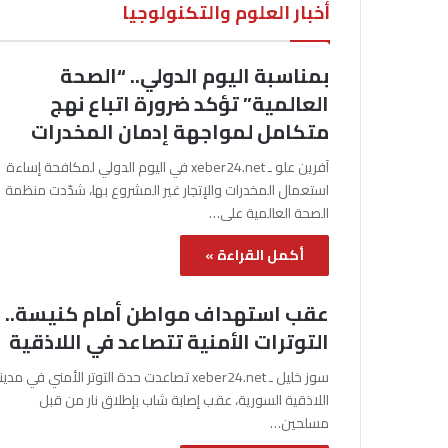
أخبار العلوم والتكنولوجيا
بمناسبة اليوم الدولي.. “الصحة
العالمية” تؤكد ضرورة اتباع نهج
متكامل لمواجهة إدمان المخدرات
آفرين علو ـ xeber24.net في اليوم الدولي لمكافحة إساءة
استعمال المخدرات والإتجار غير المشروع بها، شدّدت منظمة
الصحة العالمية على…
أكمل القراءة »
عقب استهداف مواطن أمام كنيسة..
التوترات الأمنية تتصاعد في اللاذقية
سوز خليل ـ xeber24.net تصاعدت حدة التوتر الأمني في مدي
اللاذقية السورية، عقب إصابة شاب بإطلاق نار من قبل
مسلحين…