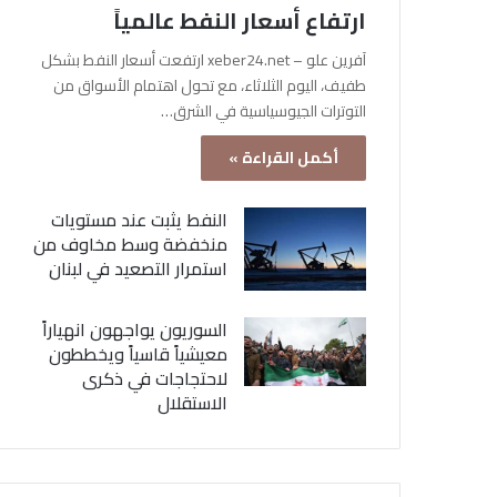
ارتفاع أسعار النفط عالمياً
آفرين علو – xeber24.net ارتفعت أسعار النفط بشكل
طفيف، اليوم الثلاثاء، مع تحول اهتمام الأسواق من
التوترات الجيوسياسية في الشرق…
أكمل القراءة »
النفط يثبت عند مستويات
منخفضة وسط مخاوف من
استمرار التصعيد في لبنان
السوريون يواجهون انهياراً
معيشياً قاسياً ويخططون
لاحتجاجات في ذكرى
الاستقلال