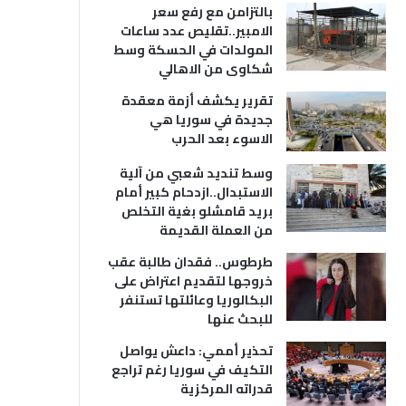
بالتزامن مع رفع سعر
الامبير..تقليص عدد ساعات
المولدات في الحسكة وسط
شكاوى من الاهالي
تقرير يكشف أزمة معقدة
جديدة في سوريا هي
الاسوء بعد الحرب
وسط تنديد شعبي من آلية
الاستبدال..ازدحام كبير أمام
بريد قامشلو بغية التخلص
من العملة القديمة
طرطوس.. فقدان طالبة عقب
خروجها لتقديم اعتراض على
البكالوريا وعائلتها تستنفر
للبحث عنها
تحذير أممي: داعش يواصل
التكيف في سوريا رغم تراجع
قدراته المركزية