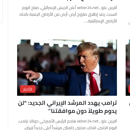
آفرين علو ـ xeber24.net أعلن الجيش الإسرائيلي، صباح اليوم
السبت، رصد إطلاق صاروخ أرض-أرض من الأراضي اليمنية باتجاه
الأراضي الإسرائيلية،…
الأخبار
ترامب يهدد المرشد الإيراني الجديد: “لن
يدوم طويلاً دون موافقتنا”
آفرين علو ـ xeber24.net هاجم الرئيس الأميركي دونالد ترامب،
اليوم الاثنين، انتخاب مجتبى خامنئي مرشداً أعلى جديداً لإيران،