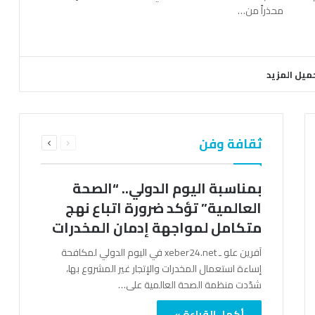
محذراً من…
ميل المزيد
السابقة
التالية
ثقافة وفن
الصفحة
الصفحة
بمناسبة اليوم الدولي.. “الصحة
العالمية” تؤكد ضرورة اتباع نهج
متكامل لمواجهة إدمان المخدرات
آفرين علو ـ xeber24.net في اليوم الدولي لمكافحة
إساءة استعمال المخدرات والإتجار غير المشروع بها،
شدّدت منظمة الصحة العالمية على…
أكمل القراءة »