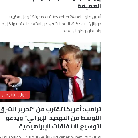
العميقة
آفرين علو ـ xeber24.net كشفت صحيفة “وول ستريت
جورنال” الأميركية، اليوم الاثنين، عن استعدادات تجريها كل من
واشنطن وطهران لعقد…
دولي وإقليمي
ترامب: أمريكا تقترب من “تحرير الشرق
الأوسط من التهديد الإيراني” ويدعو
لتوسيع الاتفاقات الإبراهيمية
آفرين علو ـ xeber24.net قال الرئيس الأمريكي دونالد ترامب،