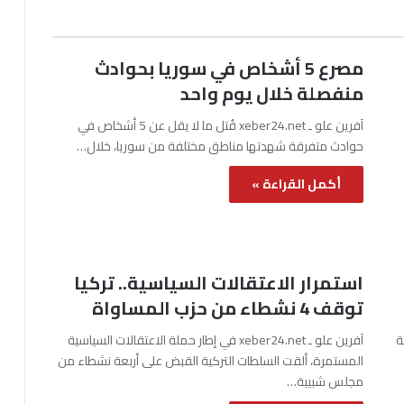
مصرع 5 أشخاص في سوريا بحوادث
منفصلة خلال يوم واحد
آفرين علو ـ xeber24.net قُتل ما لا يقل عن 5 أشخاص في
حوادث متفرقة شهدتها مناطق مختلفة من سوريا، خلال…
أكمل القراءة »
استمرار الاعتقالات السياسية.. تركيا
توقف 4 نشطاء من حزب المساواة
نة
آفرين علو ـ xeber24.net في إطار حملة الاعتقالات السياسية
المستمرة، ألقت السلطات التركية القبض على أربعة نشطاء من
مجلس شبيبة…