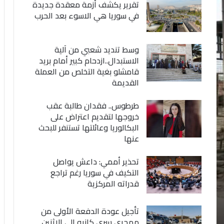
تقرير يكشف أزمة معقدة جديدة
في سوريا هي الاسوء بعد الحرب
وسط تنديد شعبي من آلية
الاستبدال..ازدحام كبير أمام بريد
قامشلو بغية التخلص من العملة
القديمة
طرطوس.. فقدان طالبة عقب
خروجها لتقديم اعتراض على
البكالوريا وعائلتها تستنفر للبحث
عنها
تحذير أممي: داعش يواصل
التكيف في سوريا رغم تراجع
قدراته المركزية
تأجيل عودة الدفعة الأولى من
مهجري سري كانيه إلى الاثنين