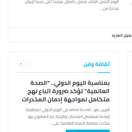
اليوم الاثنين، انتخاب مجتبى خامنئي مرشداً أعلى جديداً لإيران،
محذراً من…
ميل المزيد
السابقة
التالية
ثقافة وفن
الصفحة
الصفحة
بمناسبة اليوم الدولي.. “الصحة
العالمية” تؤكد ضرورة اتباع نهج
متكامل لمواجهة إدمان المخدرات
آفرين علو ـ xeber24.net في اليوم الدولي لمكافحة
إساءة استعمال المخدرات والإتجار غير المشروع بها،
شدّدت منظمة الصحة العالمية على…