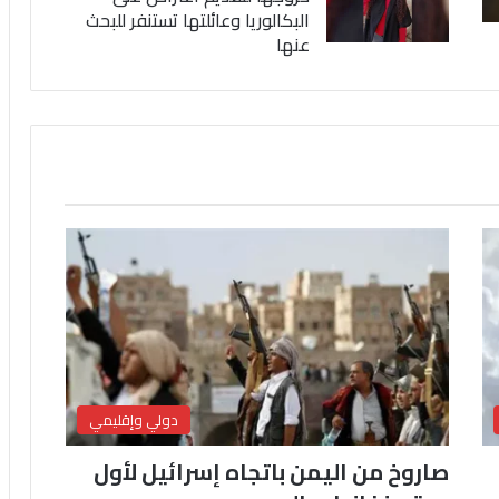
البكالوريا وعائلتها تستنفر للبحث
عنها
دولي وإقليمي
صاروخ من اليمن باتجاه إسرائيل لأول