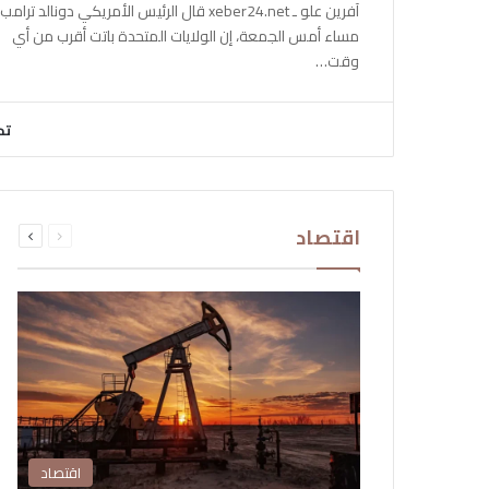
آفرين علو ـ xeber24.net قال الرئيس الأمريكي دونالد ترامب،
مساء أمس الجمعة، إن الولايات المتحدة باتت أقرب من أي
وقت…
تح
السابقة
التالية
اقتصاد
الصفحة
الصفحة
اقتصاد