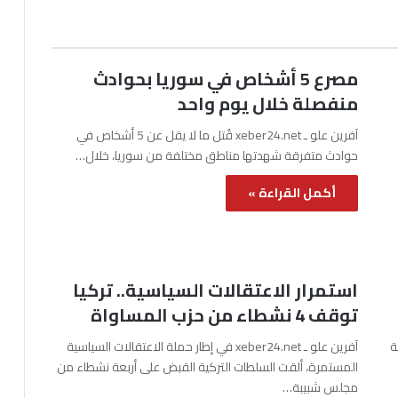
مصرع 5 أشخاص في سوريا بحوادث
منفصلة خلال يوم واحد
آفرين علو ـ xeber24.net قُتل ما لا يقل عن 5 أشخاص في
حوادث متفرقة شهدتها مناطق مختلفة من سوريا، خلال…
أكمل القراءة »
استمرار الاعتقالات السياسية.. تركيا
توقف 4 نشطاء من حزب المساواة
نة
آفرين علو ـ xeber24.net في إطار حملة الاعتقالات السياسية
المستمرة، ألقت السلطات التركية القبض على أربعة نشطاء من
مجلس شبيبة…