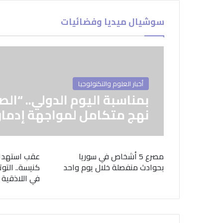
سوشيال ميديا وفضائيات
أخبار العلوم والتكنولوجيا
بمناسبة اليوم الدولي.. “الص
نهج متكامل لمواجهة إدمان
مصرع 5 أشخاص في سوريا
عقب استهدا
بحوادث منفصلة خلال يوم واحد
كنيسة.. التوت
في اللاذقية