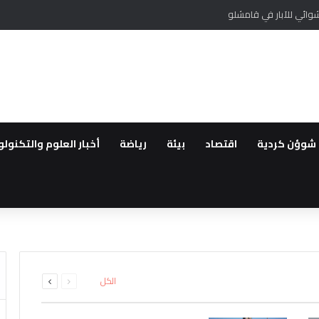
وائي للآبار في قامشلو
شوؤن كردية
اقتصاد
بيئة
رياضة
أخبار العلوم والتكنولو
قانون “تعزيز التضامن الوطني وا
 خروجها لتقديم اعتراض على البك
ة
ى من مهجري سري كانيه إلى الاثني
التكيف في سوريا رغم تراجع قدرا
ئل المدعومة من تركيا لتقليص دو
السابقة
التالية
الكل
الصفحة
الصفحة