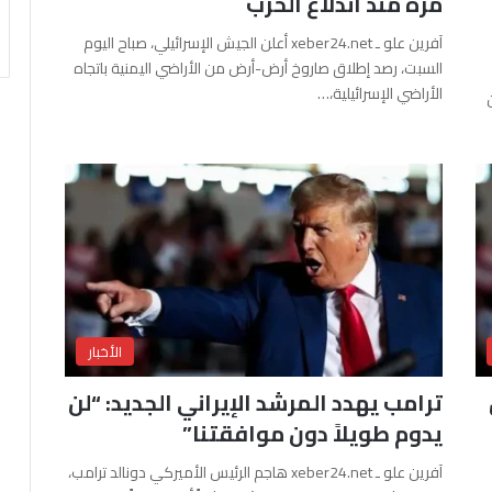
مرة منذ اندلاع الحرب
آفرين علو ـ xeber24.net أعلن الجيش الإسرائيلي، صباح اليوم
السبت، رصد إطلاق صاروخ أرض-أرض من الأراضي اليمنية باتجاه
الأراضي الإسرائيلية،…
الأخبار
ترامب يهدد المرشد الإيراني الجديد: “لن
يدوم طويلاً دون موافقتنا”
آفرين علو ـ xeber24.net هاجم الرئيس الأميركي دونالد ترامب،