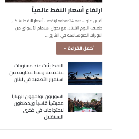
ارتفاع أسعار النفط عالمياً
آفرين علو – xeber24.net ارتفعت أسعار النفط بشكل
طفيف، اليوم الثلاثاء، مع تحول اهتمام الأسواق من
التوترات الجيوسياسية في الشرق…
أكمل القراءة »
النفط يثبت عند مستويات
منخفضة وسط مخاوف من
استمرار التصعيد في لبنان
السوريون يواجهون انهياراً
معيشياً قاسياً ويخططون
لاحتجاجات في ذكرى
الاستقلال