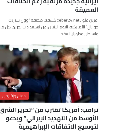
إيرانية جديدة مرتقبة رغم الخلافات
العميقة
آفرين علو ـ xeber24.net كشفت صحيفة “وول ستريت
جورنال” الأميركية، اليوم الاثنين، عن استعدادات تجريها كل من
واشنطن وطهران لعقد…
دولي وإقليمي
ترامب: أمريكا تقترب من “تحرير الشرق
الأوسط من التهديد الإيراني” ويدعو
لتوسيع الاتفاقات الإبراهيمية