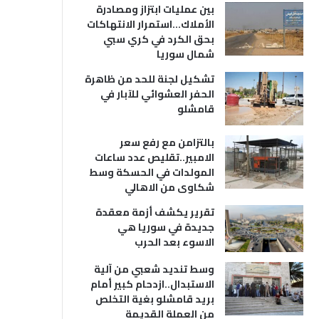
بين عمليات ابتزاز ومصادرة
الأملاك…استمرار الانتهاكات
بحق الكرد في كري سبي
شمال سوريا
تشكيل لجنة للحد من ظاهرة
الحفر العشوائي للآبار في
قامشلو
بالتزامن مع رفع سعر
الامبير..تقليص عدد ساعات
المولدات في الحسكة وسط
شكاوى من الاهالي
تقرير يكشف أزمة معقدة
جديدة في سوريا هي
الاسوء بعد الحرب
وسط تنديد شعبي من آلية
الاستبدال..ازدحام كبير أمام
بريد قامشلو بغية التخلص
من العملة القديمة