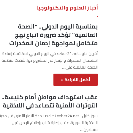
أخبار العلوم والتكنولوجيا
بمناسبة اليوم الدولي.. “الصحة
العالمية” تؤكد ضرورة اتباع نهج
متكامل لمواجهة إدمان المخدرات
آفرين علو ـ xeber24.net في اليوم الدولي لمكافحة إساءة
استعمال المخدرات والإتجار غير المشروع بها، شدّدت منظمة
الصحة العالمية على…
أكمل القراءة »
عقب استهداف مواطن أمام كنيسة..
التوترات الأمنية تتصاعد في اللاذقية
سوز خليل ـ xeber24.net تصاعدت حدة التوتر الأمني في مدي
اللاذقية السورية، عقب إصابة شاب بإطلاق نار من قبل
مسلحين…