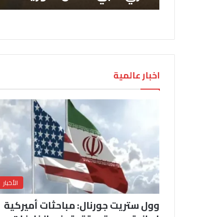
اخبار عالمية
الأخبار
وول ستريت جورنال: مباحثات أميركية