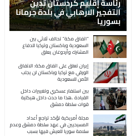
رئاسة إقليم كردستان تدين
التفجير الارهابي في بلدة جرمانا
بسوريا
“اتفاق مكة” تحالف ثلاثي بين
السعودية وباكستان وتركيا للدفاع
المشترك وأردوغان يعلق
إيران تعلق على اتفاق مكة: الاتفاق
الورقي مع تركيا وباكستان لن يجلب
الأمن للسعودية
بين استنفار عسكري وتغييرات داخل
القيادة ..هذا ما حدث داخل هيكلية
قوات سلطة دمشق
مجلة أمريكية تؤكد تراجع أعداد
المسيحيين في عهد سلطة دمشق وعدم
سلامة سوريا للعيش فيها بسبب