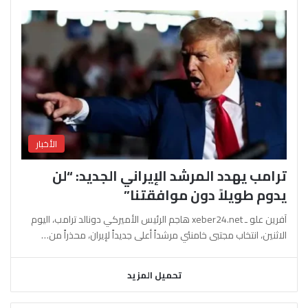
الأخبار
ترامب يهدد المرشد الإيراني الجديد: “لن
يدوم طويلاً دون موافقتنا”
آفرين علو ـ xeber24.net هاجم الرئيس الأميركي دونالد ترامب، اليوم
الاثنين، انتخاب مجتبى خامنئي مرشداً أعلى جديداً لإيران، محذراً من…
تحميل المزيد