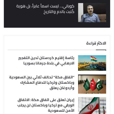
كوباني… ليست اسماً عابراً، بل هوية
كُتبت بالدم والتاريخ
الاكثر قراءة
رئاسة إقليم كردستان تدين التفجير
الارهابي في بلدة جرمانا بسوريا
“اتفاق مكة” تحالف ثلاثي بين السعودية
وباكستان وتركيا للدفاع المشترك
وأردوغان يعلق
إيران تعلق على اتفاق مكة: الاتفاق
الورقي مع تركيا وباكستان لن يجلب
الأمن للسعودية