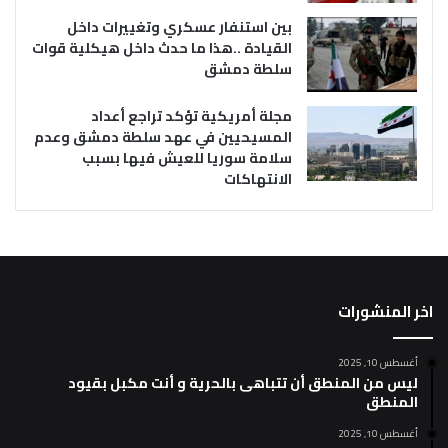
بين استنفار عسكري وتغييرات داخل
القيادة ..هذا ما حدث داخل هيكلية قوات
سلطة دمشق
مجلة أمريكية تؤكد تراجع أعداد
المسيحيين في عهد سلطة دمشق وعدم
سلامة سوريا للعيش فيها بسبب
الانتهاكات
اخر المنشورات
أغسطس 10, 2025
ليس من المنطق أن تتباهى بالحرية و أنت مكبل بقيود
المنطق
أغسطس 10, 2025