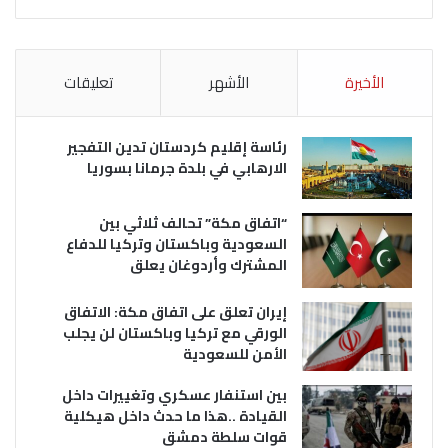
الأخيرة
الأشهر
تعليقات
رئاسة إقليم كردستان تدين التفجير
الارهابي في بلدة جرمانا بسوريا
“اتفاق مكة” تحالف ثلاثي بين
السعودية وباكستان وتركيا للدفاع
المشترك وأردوغان يعلق
إيران تعلق على اتفاق مكة: الاتفاق
الورقي مع تركيا وباكستان لن يجلب
الأمن للسعودية
بين استنفار عسكري وتغييرات داخل
القيادة ..هذا ما حدث داخل هيكلية
قوات سلطة دمشق