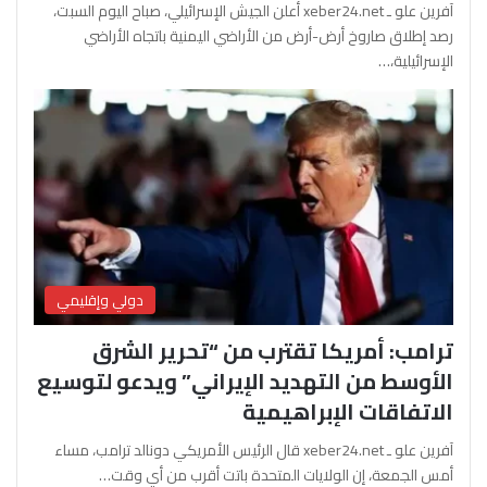
آفرين علو ـ xeber24.net أعلن الجيش الإسرائيلي، صباح اليوم السبت،
رصد إطلاق صاروخ أرض-أرض من الأراضي اليمنية باتجاه الأراضي
الإسرائيلية،…
دولي وإقليمي
ترامب: أمريكا تقترب من “تحرير الشرق
الأوسط من التهديد الإيراني” ويدعو لتوسيع
الاتفاقات الإبراهيمية
آفرين علو ـ xeber24.net قال الرئيس الأمريكي دونالد ترامب، مساء
أمس الجمعة، إن الولايات المتحدة باتت أقرب من أي وقت…