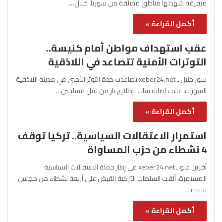
متفرقة شهدتها مناطق مختلفة من سوريا، خلال…
أكمل القراءة »
عقب استهداف مواطن أمام كنيسة..
التوترات الأمنية تتصاعد في اللاذقية
سوز خليل ـ xeber24.net تصاعدت حدة التوتر الأمني في مدينة اللاذقية
السورية، عقب إصابة شاب بإطلاق نار من قبل مسلحين…
أكمل القراءة »
استمرار الاعتقالات السياسية.. تركيا توقف
4 نشطاء من حزب المساواة
آفرين علو ـ xeber24.net في إطار حملة الاعتقالات السياسية
المستمرة، ألقت السلطات التركية القبض على أربعة نشطاء من مجلس
شبيبة…
أكمل القراءة »