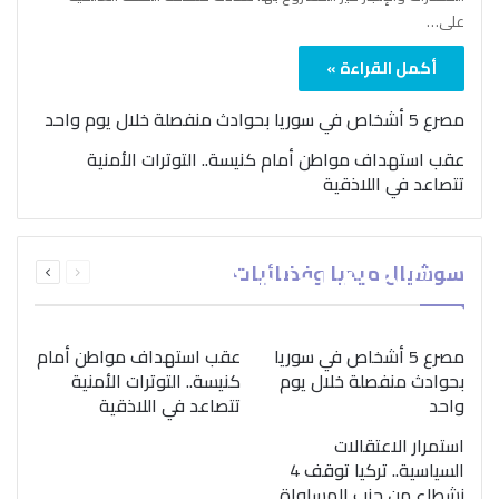
على…
أكمل القراءة »
مصرع 5 أشخاص في سوريا بحوادث منفصلة خلال يوم واحد
عقب استهداف مواطن أمام كنيسة.. التوترات الأمنية
تتصاعد في اللاذقية
بمناسبة اليوم الدولي..
السابقة
التالية
سوشيال ميديا وفضائيات
“الصحة العالمية” تؤكد
الصفحة
الصفحة
ضرورة اتباع نهج متكامل
لمواجهة إدمان المخدرات
مصرع 5 أشخاص في سوريا
عقب استهداف مواطن أمام
بحوادث منفصلة خلال يوم
كنيسة.. التوترات الأمنية
واحد
تتصاعد في اللاذقية
استمرار الاعتقالات
السياسية.. تركيا توقف 4
نشطاء من حزب المساواة