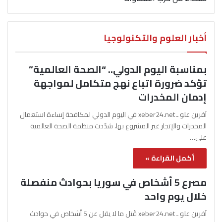
أخبار العلوم والتكنولوجيا
بمناسبة اليوم الدولي.. “الصحة العالمية”
تؤكد ضرورة اتباع نهج متكامل لمواجهة
إدمان المخدرات
آفرين علو ـ xeber24.net في اليوم الدولي لمكافحة إساءة استعمال
المخدرات والإتجار غير المشروع بها، شدّدت منظمة الصحة العالمية
على…
أكمل القراءة »
مصرع 5 أشخاص في سوريا بحوادث منفصلة
خلال يوم واحد
آفرين علو ـ xeber24.net قُتل ما لا يقل عن 5 أشخاص في حوادث