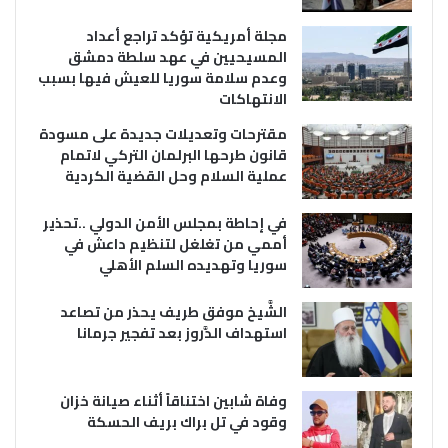
مجلة أمريكية تؤكد تراجع أعداد
المسيحيين في عهد سلطة دمشق
وعدم سلامة سوريا للعيش فيها بسبب
الانتهاكات
مقترحات وتعديلات جديدة على مسودة
قانون طرحها البرلمان التركي لاتمام
عملية السلام وحل القضية الكردية
في إحاطة بمجلس الأمن الدولي ..تحذير
أممي من تغلغل لتنظيم داعش في
سوريا وتهديده السلم الأهلي
الشَّيخ موفق طريف يحذر من تصاعد
استهداف الدَّروز بعد تفجير جرمانا
وفاة شابين اختناقاً أثناء صيانة خزان
وقود في تل براك بريف الحسكة