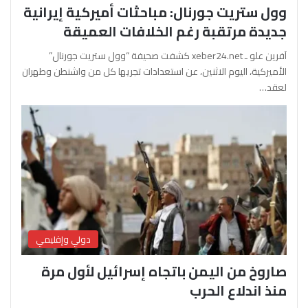
وول ستريت جورنال: مباحثات أميركية إيرانية
جديدة مرتقبة رغم الخلافات العميقة
آفرين علو ـ xeber24.net كشفت صحيفة “وول ستريت جورنال”
الأميركية، اليوم الاثنين، عن استعدادات تجريها كل من واشنطن وطهران
لعقد…
دولي وإقليمي
صاروخ من اليمن باتجاه إسرائيل لأول مرة
منذ اندلاع الحرب