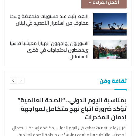
أكمل القراءة »
النفط يثبت عند مستويات منخفضة وسط
مخاوف من استمرار التصعيد في لبنان
السوريون يواجهون انهياراً معيشياً قاسياً
ويخططون لاحتجاجات في ذكرى
الاستقلال
السابقة
التالية
ثقافة وفن
الصفحة
الصفحة
بمناسبة اليوم الدولي.. “الصحة العالمية”
تؤكد ضرورة اتباع نهج متكامل لمواجهة
إدمان المخدرات
آفرين علو ـ xeber24.net في اليوم الدولي لمكافحة إساءة استعمال
المخدرات والإتجار غير المشروع بها، شدّدت منظمة الصحة العالمية