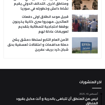
ومناطق اخرى..التحالف الدولي يقيم
نشاط داعش وخطورته في سوريا
قبيل موعد انطلاق اولى دفعات
العائدين..مهجروا سري كانية يخرجون
بوقفة احتجاجية للمطالبة بتقديم
تعويضات عادلة لهم
الأمن العام التابع لسلطة دمشق يشن
حملة مداهمات و اعتقالات تعسفية بحق
شبان كرد بريف عفرين
اخر المنشورات
أغسطس 10, 2025
ليس من المنطق أن تتباهى بالحرية و أنت مكبل بقيود
المنطق