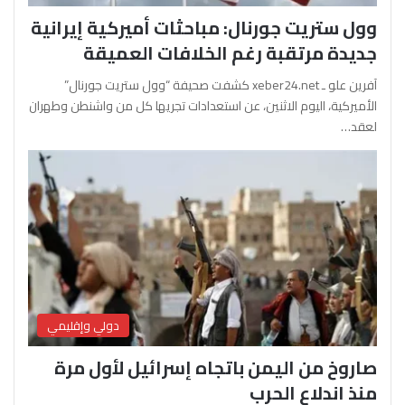
وول ستريت جورنال: مباحثات أميركية إيرانية
جديدة مرتقبة رغم الخلافات العميقة
آفرين علو ـ xeber24.net كشفت صحيفة “وول ستريت جورنال”
الأميركية، اليوم الاثنين، عن استعدادات تجريها كل من واشنطن وطهران
لعقد…
دولي وإقليمي
صاروخ من اليمن باتجاه إسرائيل لأول مرة
منذ اندلاع الحرب