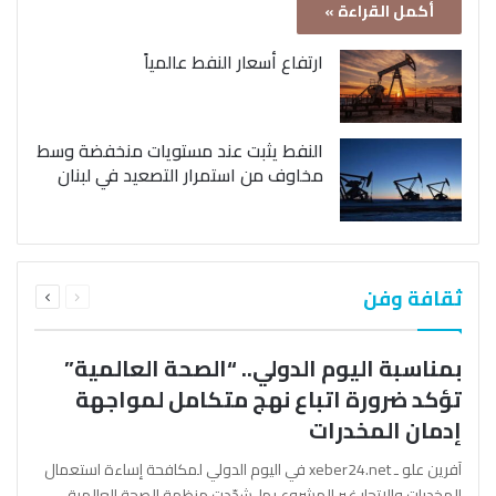
أكمل القراءة »
ارتفاع أسعار النفط عالمياً
النفط يثبت عند مستويات منخفضة وسط
مخاوف من استمرار التصعيد في لبنان
السابقة
التالية
ثقافة وفن
الصفحة
الصفحة
بمناسبة اليوم الدولي.. “الصحة العالمية”
تؤكد ضرورة اتباع نهج متكامل لمواجهة
إدمان المخدرات
آفرين علو ـ xeber24.net في اليوم الدولي لمكافحة إساءة استعمال
المخدرات والإتجار غير المشروع بها، شدّدت منظمة الصحة العالمية