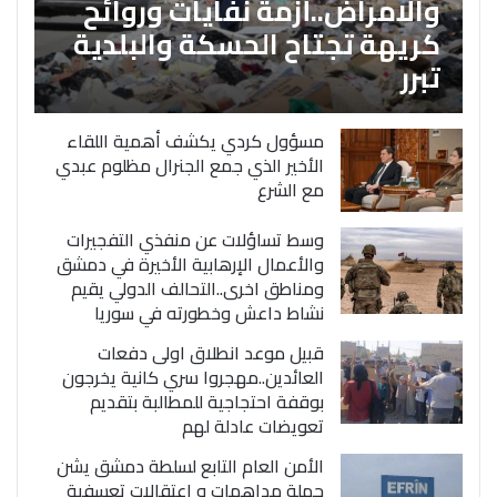
والامراض..أزمة نفايات وروائح
كريهة تجتاح الحسكة والبلدية
تبرر
مسؤول كردي يكشف أهمية اللقاء
الأخير الذي جمع الجنرال مظلوم عبدي
مع الشرع
وسط تساؤلات عن منفذي التفجيرات
والأعمال الإرهابية الأخيرة في دمشق
ومناطق اخرى..التحالف الدولي يقيم
نشاط داعش وخطورته في سوريا
قبيل موعد انطلاق اولى دفعات
العائدين..مهجروا سري كانية يخرجون
بوقفة احتجاجية للمطالبة بتقديم
تعويضات عادلة لهم
الأمن العام التابع لسلطة دمشق يشن
حملة مداهمات و اعتقالات تعسفية