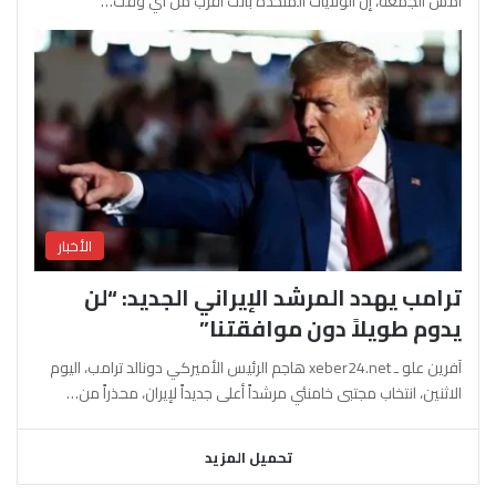
أمس الجمعة، إن الولايات المتحدة باتت أقرب من أي وقت…
الأخبار
ترامب يهدد المرشد الإيراني الجديد: “لن
يدوم طويلاً دون موافقتنا”
آفرين علو ـ xeber24.net هاجم الرئيس الأميركي دونالد ترامب، اليوم
الاثنين، انتخاب مجتبى خامنئي مرشداً أعلى جديداً لإيران، محذراً من…
تحميل المزيد