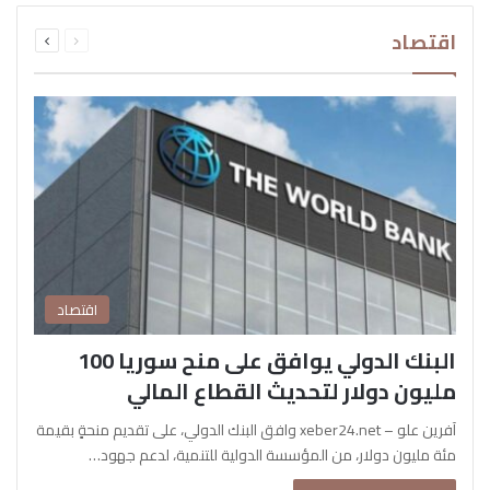
السابقة
التالية
اقتصاد
الصفحة
الصفحة
اقتصاد
البنك الدولي يوافق على منح سوريا 100
مليون دولار لتحديث القطاع المالي
آفرين علو – xeber24.net وافق البنك الدولي، على تقديم منحةٍ بقيمة
مئة مليون دولار، من المؤسسة الدولية للتنمية، لدعم جهود…