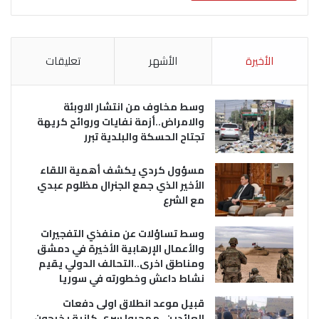
الأخيرة
الأشهر
تعليقات
وسط مخاوف من انتشار الاوبئة
والامراض..أزمة نفايات وروائح كريهة
تجتاح الحسكة والبلدية تبرر
مسؤول كردي يكشف أهمية اللقاء
الأخير الذي جمع الجنرال مظلوم عبدي
مع الشرع
وسط تساؤلات عن منفذي التفجيرات
والأعمال الإرهابية الأخيرة في دمشق
ومناطق اخرى..التحالف الدولي يقيم
نشاط داعش وخطورته في سوريا
قبيل موعد انطلاق اولى دفعات
العائدين..مهجروا سري كانية يخرجون