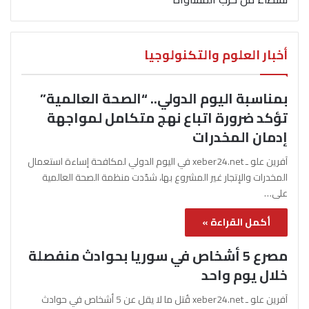
أخبار العلوم والتكنولوجيا
بمناسبة اليوم الدولي.. “الصحة العالمية”
تؤكد ضرورة اتباع نهج متكامل لمواجهة
إدمان المخدرات
آفرين علو ـ xeber24.net في اليوم الدولي لمكافحة إساءة استعمال
المخدرات والإتجار غير المشروع بها، شدّدت منظمة الصحة العالمية
على…
أكمل القراءة »
مصرع 5 أشخاص في سوريا بحوادث منفصلة
خلال يوم واحد
آفرين علو ـ xeber24.net قُتل ما لا يقل عن 5 أشخاص في حوادث