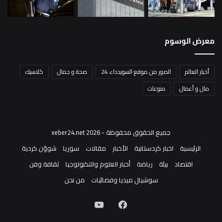
معرض الوسوم
أخبار العالم
الصور من موقع السويدداء 24
صحة و جمال
كلاسيك
مال و أعمال
منوعات
جميع الحقوق محفوظة - xeber24.net 2026
الرئيسية
اخبار كردستانية
الأخبار
مقالات
سوريا
شوؤن كردية
اقتصاد
بيئة
رياضة
أخبار العلوم والتكنولوجيا
ثقافة وفن
سوشيال ميديا وفضائيات
من نحن
فيسبوك
‫YouTube