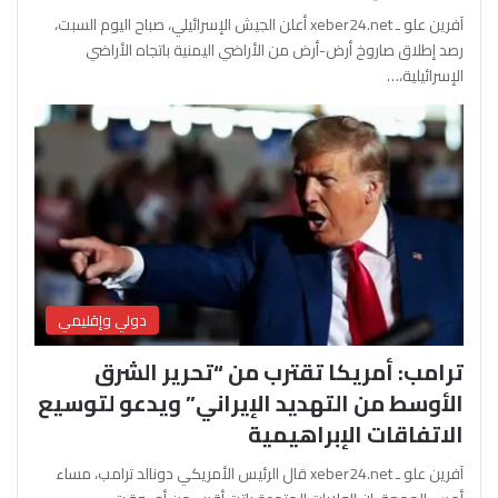
آفرين علو ـ xeber24.net أعلن الجيش الإسرائيلي، صباح اليوم السبت،
رصد إطلاق صاروخ أرض-أرض من الأراضي اليمنية باتجاه الأراضي
الإسرائيلية،…
دولي وإقليمي
ترامب: أمريكا تقترب من “تحرير الشرق
الأوسط من التهديد الإيراني” ويدعو لتوسيع
الاتفاقات الإبراهيمية
آفرين علو ـ xeber24.net قال الرئيس الأمريكي دونالد ترامب، مساء