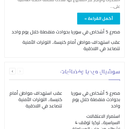
على…
أكمل القراءة »
مصرع 5 أشخاص في سوريا بحوادث منفصلة خلال يوم واحد
عقب استهداف مواطن أمام كنيسة.. التوترات الأمنية
تتصاعد في اللاذقية
بمناسبة اليوم الدولي..
السابقة
التالية
سوشيال ميديا وفضائيات
“الصحة العالمية” تؤكد
الصفحة
الصفحة
ضرورة اتباع نهج متكامل
لمواجهة إدمان المخدرات
مصرع 5 أشخاص في سوريا
عقب استهداف مواطن أمام
بحوادث منفصلة خلال يوم
كنيسة.. التوترات الأمنية
واحد
تتصاعد في اللاذقية
استمرار الاعتقالات
السياسية.. تركيا توقف 4
نشطاء من حزب المساواة