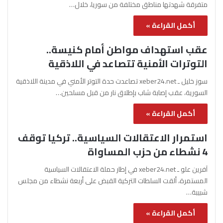
متفرقة شهدتها مناطق مختلفة من سوريا، خلال…
أكمل القراءة »
عقب استهداف مواطن أمام كنيسة..
التوترات الأمنية تتصاعد في اللاذقية
سوز خليل ـ xeber24.net تصاعدت حدة التوتر الأمني في مدينة اللاذقية
السورية، عقب إصابة شاب بإطلاق نار من قبل مسلحين…
أكمل القراءة »
استمرار الاعتقالات السياسية.. تركيا توقف
4 نشطاء من حزب المساواة
آفرين علو ـ xeber24.net في إطار حملة الاعتقالات السياسية
المستمرة، ألقت السلطات التركية القبض على أربعة نشطاء من مجلس
شبيبة…
أكمل القراءة »