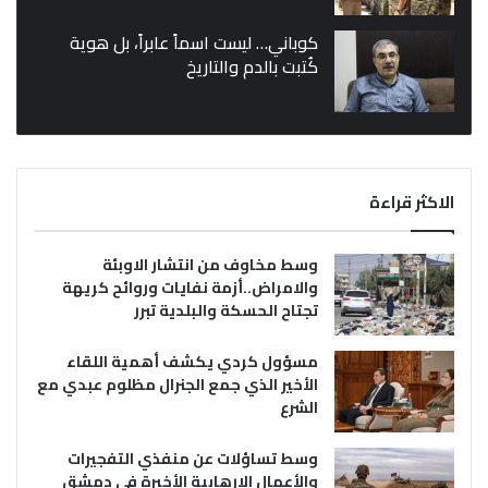
كوباني… ليست اسماً عابراً، بل هوية
كُتبت بالدم والتاريخ
الاكثر قراءة
وسط مخاوف من انتشار الاوبئة
والامراض..أزمة نفايات وروائح كريهة
تجتاح الحسكة والبلدية تبرر
مسؤول كردي يكشف أهمية اللقاء
الأخير الذي جمع الجنرال مظلوم عبدي مع
الشرع
وسط تساؤلات عن منفذي التفجيرات
والأعمال الإرهابية الأخيرة في دمشق