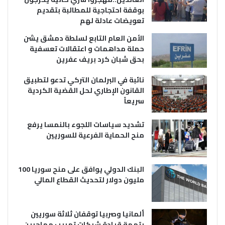
بوقفة احتجاجية للمطالبة بتقديم
تعويضات عادلة لهم
الأمن العام التابع لسلطة دمشق يشن
حملة مداهمات و اعتقالات تعسفية
بحق شبان كرد بريف عفرين
نائبة في البرلمان التركي تدعو لتطبيق
القانون الإطاري لحل القضية الكردية
سريعاً
تشديد سياسات اللجوء بالنمسا يرفع
منح الحماية الفرعية للسوريين
البنك الدولي يوافق على منح سوريا 100
مليون دولار لتحديث القطاع المالي
ألمانيا وصربيا توقفان ثلاثة سوريين
بتهمة قيادة شبكات تهريب مهاجرين