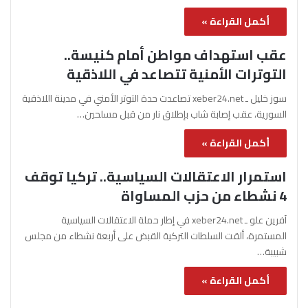
أكمل القراءة »
عقب استهداف مواطن أمام كنيسة..
التوترات الأمنية تتصاعد في اللاذقية
سوز خليل ـ xeber24.net تصاعدت حدة التوتر الأمني في مدينة اللاذقية
السورية، عقب إصابة شاب بإطلاق نار من قبل مسلحين…
أكمل القراءة »
استمرار الاعتقالات السياسية.. تركيا توقف
4 نشطاء من حزب المساواة
آفرين علو ـ xeber24.net في إطار حملة الاعتقالات السياسية
المستمرة، ألقت السلطات التركية القبض على أربعة نشطاء من مجلس
شبيبة…
أكمل القراءة »