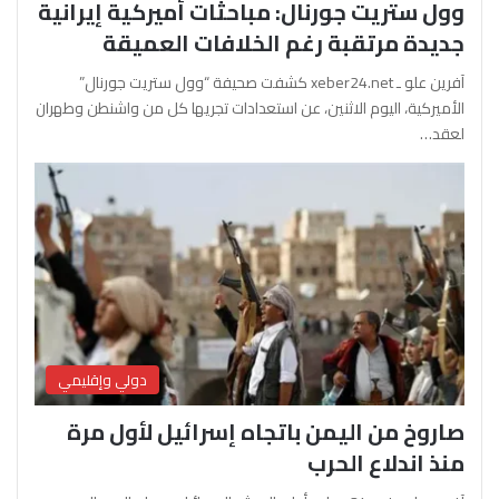
وول ستريت جورنال: مباحثات أميركية إيرانية
جديدة مرتقبة رغم الخلافات العميقة
آفرين علو ـ xeber24.net كشفت صحيفة “وول ستريت جورنال”
الأميركية، اليوم الاثنين، عن استعدادات تجريها كل من واشنطن وطهران
لعقد…
دولي وإقليمي
صاروخ من اليمن باتجاه إسرائيل لأول مرة
منذ اندلاع الحرب