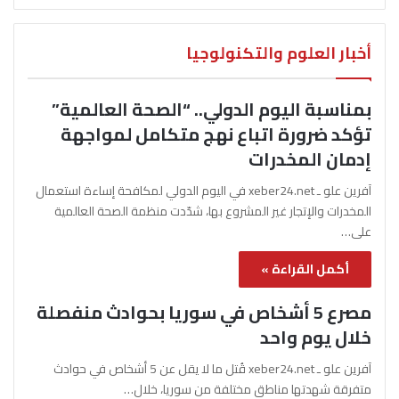
أخبار العلوم والتكنولوجيا
بمناسبة اليوم الدولي.. “الصحة العالمية”
تؤكد ضرورة اتباع نهج متكامل لمواجهة
إدمان المخدرات
آفرين علو ـ xeber24.net في اليوم الدولي لمكافحة إساءة استعمال
المخدرات والإتجار غير المشروع بها، شدّدت منظمة الصحة العالمية
على…
أكمل القراءة »
مصرع 5 أشخاص في سوريا بحوادث منفصلة
خلال يوم واحد
آفرين علو ـ xeber24.net قُتل ما لا يقل عن 5 أشخاص في حوادث
متفرقة شهدتها مناطق مختلفة من سوريا، خلال…