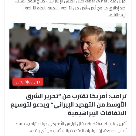
آفرين علو ـ xeber24.net أعلن الجيش الإسرائيلي، صباح اليوم السبت،
رصد إطلاق صاروخ أرض-أرض من الأراضي اليمنية باتجاه الأراضي
الإسرائيلية،…
دولي وإقليمي
ترامب: أمريكا تقترب من “تحرير الشرق
الأوسط من التهديد الإيراني” ويدعو لتوسيع
الاتفاقات الإبراهيمية
آفرين علو ـ xeber24.net قال الرئيس الأمريكي دونالد ترامب، مساء
أمس الجمعة، إن الولايات المتحدة باتت أقرب من أي وقت…