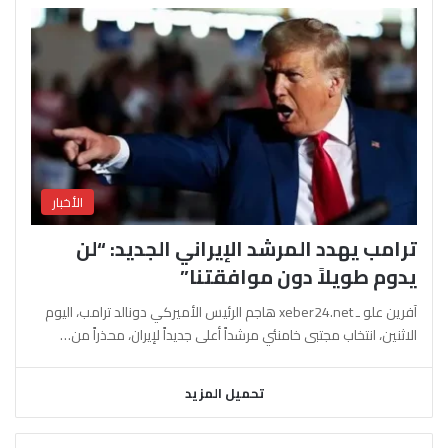
الأخبار
ترامب يهدد المرشد الإيراني الجديد: “لن
يدوم طويلاً دون موافقتنا”
آفرين علو ـ xeber24.net هاجم الرئيس الأميركي دونالد ترامب، اليوم
الاثنين، انتخاب مجتبى خامنئي مرشداً أعلى جديداً لإيران، محذراً من…
تحميل المزيد
السابقة
التالية