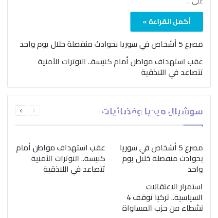
على…
أكمل القراءة »
مصرع 5 أشخاص في سوريا بحوادث منفصلة خلال يوم واحد
عقب استهداف مواطن أمام كنيسة.. التوترات الأمنية
تتصاعد في اللاذقية
بمناسبة اليوم الدولي..
السابقة
التالية
سوشيال ميديا وفضائيات
“الصحة العالمية” تؤكد
الصفحة
الصفحة
ضرورة اتباع نهج متكامل
لمواجهة إدمان المخدرات
مصرع 5 أشخاص في سوريا
عقب استهداف مواطن أمام
بحوادث منفصلة خلال يوم
كنيسة.. التوترات الأمنية
واحد
تتصاعد في اللاذقية
استمرار الاعتقالات
السياسية.. تركيا توقف 4
نشطاء من حزب المساواة