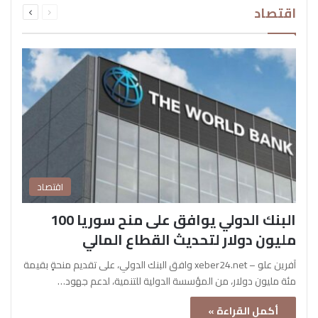
اقتصاد
الصفحة
الصفحة
اقتصاد
البنك الدولي يوافق على منح سوريا 100
مليون دولار لتحديث القطاع المالي
آفرين علو – xeber24.net وافق البنك الدولي، على تقديم منحةٍ بقيمة
مئة مليون دولار، من المؤسسة الدولية للتنمية، لدعم جهود…
أكمل القراءة »