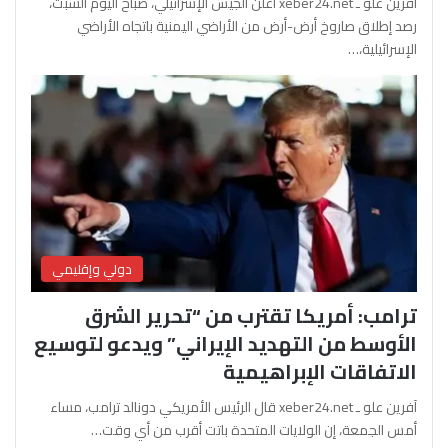
آفرين علو ـ xeber24.net أعلن الجيش الإسرائيلي، صباح اليوم السبت،
رصد إطلاق صاروخ أرض-أرض من الأراضي اليمنية باتجاه الأراضي
الإسرائيلية،…
دولي وإقليمي
ترامب: أمريكا تقترب من “تحرير الشرق
الأوسط من التهديد الإيراني” ويدعو لتوسيع
الاتفاقات الإبراهيمية
آفرين علو ـ xeber24.net قال الرئيس الأمريكي دونالد ترامب، مساء
أمس الجمعة، إن الولايات المتحدة باتت أقرب من أي وقت…