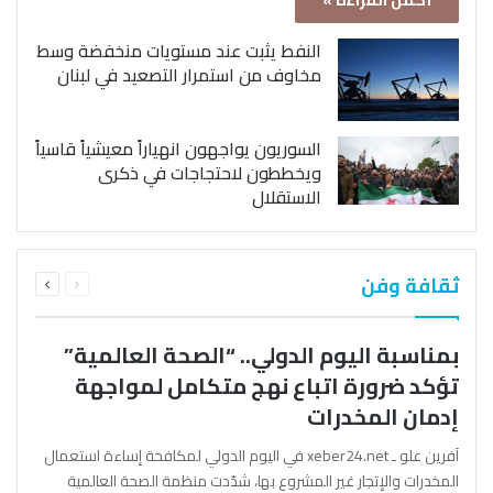
أكمل القراءة »
النفط يثبت عند مستويات منخفضة وسط
مخاوف من استمرار التصعيد في لبنان
السوريون يواجهون انهياراً معيشياً قاسياً
ويخططون لاحتجاجات في ذكرى
الاستقلال
السابقة
التالية
ثقافة وفن
الصفحة
الصفحة
بمناسبة اليوم الدولي.. “الصحة العالمية”
تؤكد ضرورة اتباع نهج متكامل لمواجهة
إدمان المخدرات
آفرين علو ـ xeber24.net في اليوم الدولي لمكافحة إساءة استعمال
المخدرات والإتجار غير المشروع بها، شدّدت منظمة الصحة العالمية