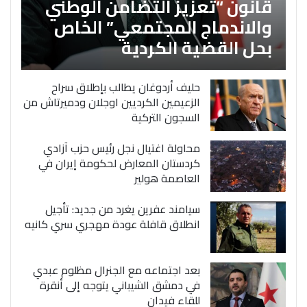
قانون “تعزيز التضامن الوطني
والاندماج المجتمعي” الخاص
بحل القضية الكردية
حليف أردوغان يطالب بإطلاق سراح
الزعيمين الكرديين اوجلان ودميرتاش من
السجون التركية
محاولة اغتيال نجل رئيس حزب آزادي
كردستان المعارض لحكومة إيران في
العاصمة هولير
سيامند عفرين يغرد من جديد: تأجيل
انطلاق قافلة عودة مهجري سري كانيه
بعد اجتماعه مع الجنرال مظلوم عبدي
في دمشق الشيباني يتوجه إلى أنقرة
للقاء فيدان