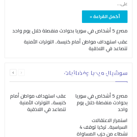
على…
أكمل القراءة »
مصرع 5 أشخاص في سوريا بحوادث منفصلة خلال يوم واحد
عقب استهداف مواطن أمام كنيسة.. التوترات الأمنية
تتصاعد في اللاذقية
بمناسبة اليوم الدولي..
السابقة
التالية
سوشيال ميديا وفضائيات
“الصحة العالمية” تؤكد
الصفحة
الصفحة
ضرورة اتباع نهج متكامل
لمواجهة إدمان المخدرات
مصرع 5 أشخاص في سوريا
عقب استهداف مواطن أمام
بحوادث منفصلة خلال يوم
كنيسة.. التوترات الأمنية
واحد
تتصاعد في اللاذقية
استمرار الاعتقالات
السياسية.. تركيا توقف 4
نشطاء من حزب المساواة