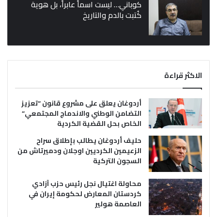
كوباني… ليست اسماً عابراً، بل هوية
كُتبت بالدم والتاريخ
الاكثر قراءة
أردوغان يعلق على مشروع قانون “تعزيز
التضامن الوطني والاندماج المجتمعي”
الخاص بحل القضية الكردية
حليف أردوغان يطالب بإطلاق سراح
الزعيمين الكرديين اوجلان ودميرتاش من
السجون التركية
محاولة اغتيال نجل رئيس حزب آزادي
كردستان المعارض لحكومة إيران في
العاصمة هولير