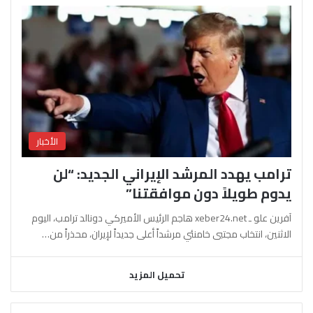
الأخبار
ترامب يهدد المرشد الإيراني الجديد: “لن
يدوم طويلاً دون موافقتنا”
آفرين علو ـ xeber24.net هاجم الرئيس الأميركي دونالد ترامب، اليوم
الاثنين، انتخاب مجتبى خامنئي مرشداً أعلى جديداً لإيران، محذراً من…
تحميل المزيد
السابقة
التالية