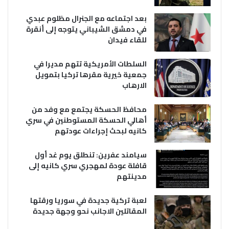
بعد اجتماعه مع الجنرال مظلوم عبدي
في دمشق الشيباني يتوجه إلى أنقرة
للقاء فيدان
السلطات الأمريكية تتهم مديرا في
جمعية خيرية مقرها تركيا بتمويل
الارهاب
محافظ الحسكة يجتمع مع وفد من
أهالي الحسكة المستوطنين في سري
كانيه لبحث إجراءات عودتهم
سيامند عفرين: تنطلق يوم غد أول
قافلة عودة لمهجري سري كانيه إلى
مدينتهم
لعبة تركية جديدة في سوريا ورقتها
المقاتلين الاجانب نحو وجهة جديدة