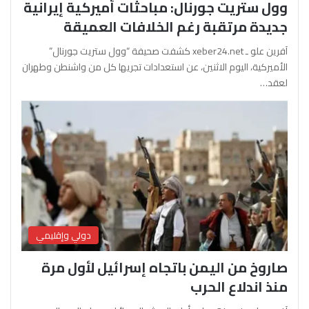
وول ستريت جورنال: مباحثات أميركية إيرانية
جديدة مرتقبة رغم الخلافات العميقة
آفرين علو ـ xeber24.net كشفت صحيفة “وول ستريت جورنال”
الأميركية، اليوم الاثنين، عن استعدادات تجريها كل من واشنطن وطهران
لعقد…
دولي وإقليمي
صاروخ من اليمن باتجاه إسرائيل لأول مرة
منذ اندلاع الحرب