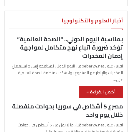
أخبار العلوم والتكنولوجيا
بمناسبة اليوم الدولي.. “الصحة العالمية”
تؤكد ضرورة اتباع نهج متكامل لمواجهة
إدمان المخدرات
آفرين علو ـ xeber24.net في اليوم الدولي لمكافحة إساءة استعمال
المخدرات والإتجار غير المشروع بها، شدّدت منظمة الصحة العالمية
على…
أكمل القراءة »
مصرع 5 أشخاص في سوريا بحوادث منفصلة
خلال يوم واحد
آفرين علو ـ xeber24.net قُتل ما لا يقل عن 5 أشخاص في حوادث
متفرقة شهدتها مناطق مختلفة من سوريا، خلال…