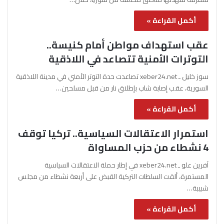
أكمل القراءة »
عقب استهداف مواطن أمام كنيسة..
التوترات الأمنية تتصاعد في اللاذقية
سوز خليل ـ xeber24.net تصاعدت حدة التوتر الأمني في مدينة اللاذقية
السورية، عقب إصابة شاب بإطلاق نار من قبل مسلحين…
أكمل القراءة »
استمرار الاعتقالات السياسية.. تركيا توقف
4 نشطاء من حزب المساواة
آفرين علو ـ xeber24.net في إطار حملة الاعتقالات السياسية
المستمرة، ألقت السلطات التركية القبض على أربعة نشطاء من مجلس
شبيبة…
أكمل القراءة »