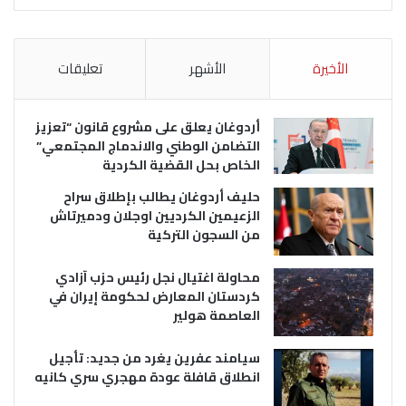
الأخيرة
الأشهر
تعليقات
أردوغان يعلق على مشروع قانون “تعزيز
التضامن الوطني والاندماج المجتمعي”
الخاص بحل القضية الكردية
حليف أردوغان يطالب بإطلاق سراح
الزعيمين الكرديين اوجلان ودميرتاش
من السجون التركية
محاولة اغتيال نجل رئيس حزب آزادي
كردستان المعارض لحكومة إيران في
العاصمة هولير
سيامند عفرين يغرد من جديد: تأجيل
انطلاق قافلة عودة مهجري سري كانيه