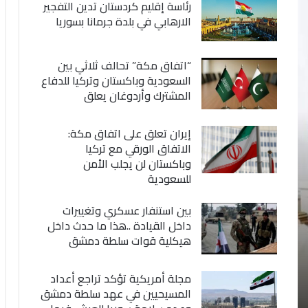
رئاسة إقليم كردستان تدين التفجير
الارهابي في بلدة جرمانا بسوريا
“اتفاق مكة” تحالف ثلاثي بين
السعودية وباكستان وتركيا للدفاع
المشترك وأردوغان يعلق
إيران تعلق على اتفاق مكة:
الاتفاق الورقي مع تركيا
وباكستان لن يجلب الأمن
للسعودية
بين استنفار عسكري وتغييرات
داخل القيادة ..هذا ما حدث داخل
هيكلية قوات سلطة دمشق
مجلة أمريكية تؤكد تراجع أعداد
المسيحيين في عهد سلطة دمشق