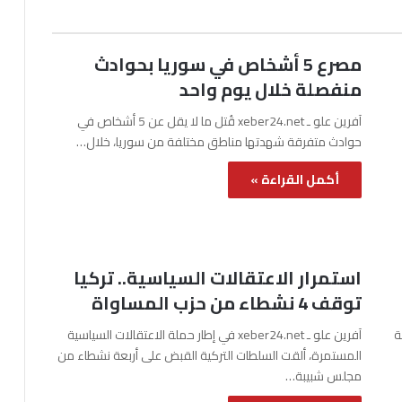
مصرع 5 أشخاص في سوريا بحوادث
منفصلة خلال يوم واحد
آفرين علو ـ xeber24.net قُتل ما لا يقل عن 5 أشخاص في
حوادث متفرقة شهدتها مناطق مختلفة من سوريا، خلال…
أكمل القراءة »
استمرار الاعتقالات السياسية.. تركيا
توقف 4 نشطاء من حزب المساواة
نة
آفرين علو ـ xeber24.net في إطار حملة الاعتقالات السياسية
المستمرة، ألقت السلطات التركية القبض على أربعة نشطاء من
مجلس شبيبة…