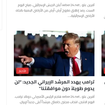
آفرين علو ـ xeber24.net أعلن الجيش الإسرائيلي، صباح اليوم
السبت، رصد إطلاق صاروخ أرض-أرض من الأراضي اليمنية باتجاه
الأراضي الإسرائيلية،…
الأخبار
ترامب يهدد المرشد الإيراني الجديد: “لن
يدوم طويلاً دون موافقتنا”
آفرين علو ـ xeber24.net هاجم الرئيس الأميركي دونالد ترامب،
اليوم الاثنين، انتخاب مجتبى خامنئي مرشداً أعلى جديداً لإيران،