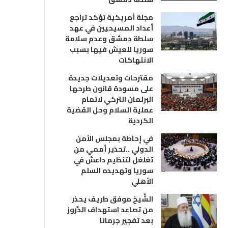
مجلة أمريكية تؤكد تراجع
أعداد المسيحيين في عهد
سلطة دمشق وعدم سلامة
سوريا للعيش فيها بسبب
الانتهاكات
مقترحات وتعديلات جديدة
على مسودة قانون طرحها
البرلمان التركي لاتمام
عملية السلام وحل القضية
الكردية
في إحاطة بمجلس الأمن
الدولي ..تحذير أممي من
تغلغل لتنظيم داعش في
سوريا وتهديده السلم
الأهلي
الشَّيخ موفق طريف يحذر
من تصاعد استهداف الدَّروز
بعد تفجير جرمانا