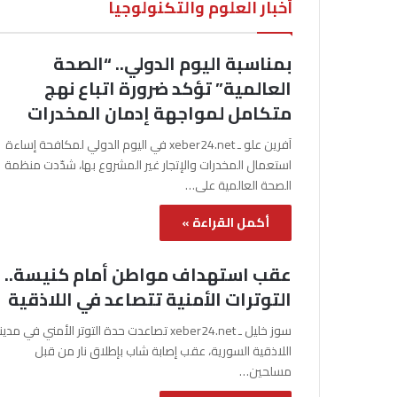
أخبار العلوم والتكنولوجيا
بمناسبة اليوم الدولي.. “الصحة
العالمية” تؤكد ضرورة اتباع نهج
متكامل لمواجهة إدمان المخدرات
آفرين علو ـ xeber24.net في اليوم الدولي لمكافحة إساءة
استعمال المخدرات والإتجار غير المشروع بها، شدّدت منظمة
الصحة العالمية على…
أكمل القراءة »
عقب استهداف مواطن أمام كنيسة..
التوترات الأمنية تتصاعد في اللاذقية
سوز خليل ـ xeber24.net تصاعدت حدة التوتر الأمني في مدي
اللاذقية السورية، عقب إصابة شاب بإطلاق نار من قبل
مسلحين…