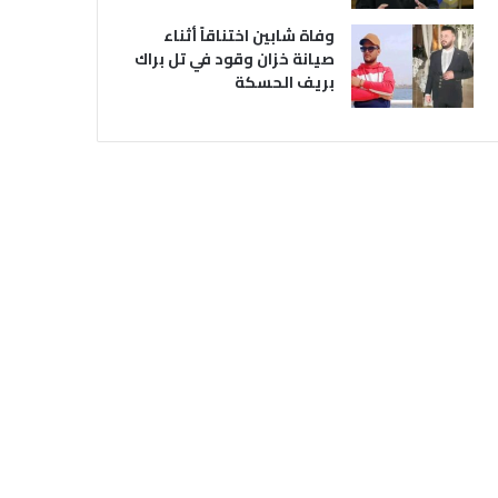
وفاة شابين اختناقاً أثناء
صيانة خزان وقود في تل براك
بريف الحسكة