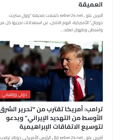
العميقة
آفرين علو ـ xeber24.net كشفت صحيفة “وول ستريت
جورنال” الأميركية، اليوم الاثنين، عن استعدادات تجريها كل من
واشنطن وطهران لعقد…
دولي وإقليمي
ترامب: أمريكا تقترب من “تحرير الشرق
الأوسط من التهديد الإيراني” ويدعو
لتوسيع الاتفاقات الإبراهيمية
آفرين علو ـ xeber24.net قال الرئيس الأمريكي دونالد ترامب،