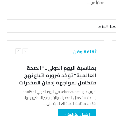
محذراً من…
ميل المزيد
السابقة
التالية
ثقافة وفن
الصفحة
الصفحة
بمناسبة اليوم الدولي.. “الصحة
العالمية” تؤكد ضرورة اتباع نهج
متكامل لمواجهة إدمان المخدرات
آفرين علو ـ xeber24.net في اليوم الدولي لمكافحة
إساءة استعمال المخدرات والإتجار غير المشروع بها،
شدّدت منظمة الصحة العالمية على…
أكمل القراءة »