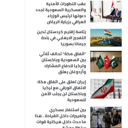
عقب التطورات الأمنية
والعسكرية السعودية تجدد
دعوتها لرئيس الوزراء
العراقي بزيارة الرياض
رئاسة إقليم كردستان تدين
التفجير الارهابي في بلدة
جرمانا بسوريا
“اتفاق مكة” تحالف ثلاثي
بين السعودية وباكستان
وتركيا للدفاع المشترك
وأردوغان يعلق
إيران تعلق على اتفاق مكة:
الاتفاق الورقي مع تركيا
وباكستان لن يجلب الأمن
للسعودية
بين استنفار عسكري
وتغييرات داخل القيادة ..هذا
ما حدث داخل هيكلية قوات
سلطة دمشق