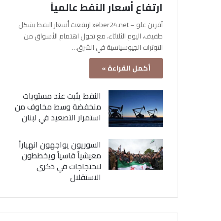
ارتفاع أسعار النفط عالمياً
آفرين علو – xeber24.net ارتفعت أسعار النفط بشكل
طفيف، اليوم الثلاثاء، مع تحول اهتمام الأسواق من
التوترات الجيوسياسية في الشرق…
أكمل القراءة »
النفط يثبت عند مستويات
منخفضة وسط مخاوف من
استمرار التصعيد في لبنان
السوريون يواجهون انهياراً
معيشياً قاسياً ويخططون
لاحتجاجات في ذكرى
الاستقلال