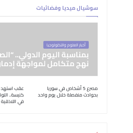
سوشيال ميديا وفضائيات
أخبار العلوم والتكنولوجيا
بمناسبة اليوم الدولي.. “الص
نهج متكامل لمواجهة إدمان
مصرع 5 أشخاص في سوريا
عقب استهدا
بحوادث منفصلة خلال يوم واحد
كنيسة.. التوت
في اللاذقية