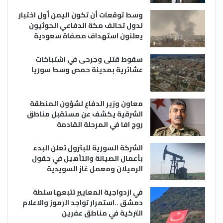
وسط توقعات أن تكون اليمن أول اختبار
لدول تحالف مكة الدفاعي الحوثيون
يعلنون استهداف مصفاة سعودية
سقوط قتلى وجرحى في اشتباكات
عشائرية بمدينة حمص وسط سوريا
معاون وزير الدفاع لشؤون المنطقة
الشرقية يكشف عن مستقبل مناطق
روج افا في المرحلة القادمة
الشركة السورية للبترول تعلن البدء
بأعمال الصيانة والتأهيل في حقول
الرميلان ومعمل غاز السويدية
في ازدواجية المعايير تتبعها سلطة
دمشق ..استمرار تواجد الرموز والاعلام
التركية في مناطق عفرين