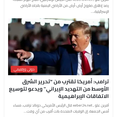
رصد إطلاق صاروخ أرض-أرض من الأراضي اليمنية باتجاه الأراضي
الإسرائيلية،…
دولي وإقليمي
ترامب: أمريكا تقترب من “تحرير الشرق
الأوسط من التهديد الإيراني” ويدعو لتوسيع
الاتفاقات الإبراهيمية
آفرين علو ـ xeber24.net قال الرئيس الأمريكي دونالد ترامب، مساء
أمس الجمعة، إن الولايات المتحدة باتت أقرب من أي وقت…