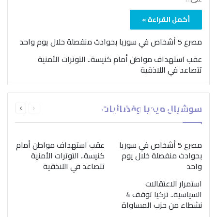
أكمل القراءة »
مصرع 5 أشخاص في سوريا بحوادث منفصلة خلال يوم واحد
عقب استهداف مواطن أمام كنيسة.. التوترات الأمنية
تتصاعد في اللاذقية
بمناسبة اليوم الدولي..
السابقة
التالية
سوشيال ميديا وفضائيات
“الصحة العالمية” تؤكد
الصفحة
الصفحة
ضرورة اتباع نهج متكامل
لمواجهة إدمان المخدرات
مصرع 5 أشخاص في سوريا
عقب استهداف مواطن أمام
بحوادث منفصلة خلال يوم
كنيسة.. التوترات الأمنية
واحد
تتصاعد في اللاذقية
استمرار الاعتقالات
السياسية.. تركيا توقف 4
نشطاء من حزب المساواة