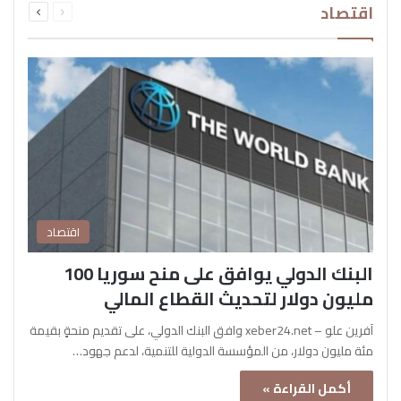
اقتصاد
الصفحة
الصفحة
اقتصاد
البنك الدولي يوافق على منح سوريا 100
مليون دولار لتحديث القطاع المالي
آفرين علو – xeber24.net وافق البنك الدولي، على تقديم منحةٍ بقيمة
مئة مليون دولار، من المؤسسة الدولية للتنمية، لدعم جهود…
أكمل القراءة »