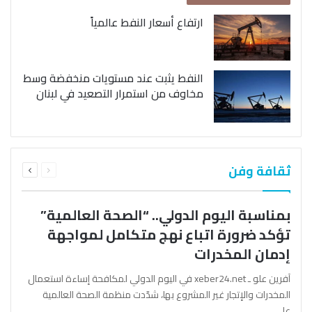
ارتفاع أسعار النفط عالمياً
النفط يثبت عند مستويات منخفضة وسط
مخاوف من استمرار التصعيد في لبنان
السابقة
التالية
ثقافة وفن
الصفحة
الصفحة
بمناسبة اليوم الدولي.. “الصحة العالمية”
تؤكد ضرورة اتباع نهج متكامل لمواجهة
إدمان المخدرات
آفرين علو ـ xeber24.net في اليوم الدولي لمكافحة إساءة استعمال
المخدرات والإتجار غير المشروع بها، شدّدت منظمة الصحة العالمية
على…