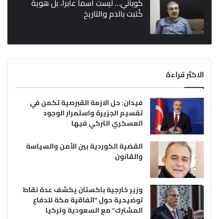
كوباني… ليست اسماً عابراً، بل هوية
كُتبت بالدم والتاريخ
الاكثر قراءة
فيدان: حل الازمة القبرصية تكمن في
تقسيم الجزيرة واستمرار الوجود
العسكري التركي فيها
القضية الكوردية بين الأمن والسياسة
والقانون
وزير خارجية باكستان يكشف عدة نقاط
توضيحية حول “اتفاقية مكة للدفاع
المشترك” مع السعودية وتركيا