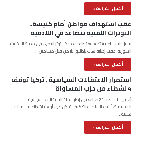
أكمل القراءة »
عقب استهداف مواطن أمام كنيسة..
التوترات الأمنية تتصاعد في اللاذقية
سوز خليل ـ xeber24.net تصاعدت حدة التوتر الأمني في مدينة اللاذقية
السورية، عقب إصابة شاب بإطلاق نار من قبل مسلحين…
أكمل القراءة »
استمرار الاعتقالات السياسية.. تركيا توقف
4 نشطاء من حزب المساواة
آفرين علو ـ xeber24.net في إطار حملة الاعتقالات السياسية
المستمرة، ألقت السلطات التركية القبض على أربعة نشطاء من مجلس
شبيبة…
أكمل القراءة »