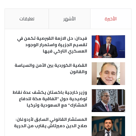
الأخيرة
الأشهر
تعليقات
فيدان: حل الازمة القبرصية تكمن في
تقسيم الجزيرة واستمرار الوجود
العسكري التركي فيها
القضية الكوردية بين الأمن والسياسة
والقانون
وزير خارجية باكستان يكشف عدة نقاط
توضيحية حول “اتفاقية مكة للدفاع
المشترك” مع السعودية وتركيا
المستشار القانوني السابق لأردوغان:
صلاح الدين دميرتاش يقترب من الحرية