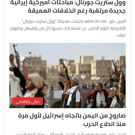
وول ستريت جورنال: مباحثات أميركية إيرانية
جديدة مرتقبة رغم الخلافات العميقة
آفرين علو ـ xeber24.net كشفت صحيفة “وول ستريت جورنال”
الأميركية، اليوم الاثنين، عن استعدادات تجريها كل من واشنطن وطهران
لعقد…
دولي وإقليمي
صاروخ من اليمن باتجاه إسرائيل لأول مرة
منذ اندلاع الحرب
آفرين علو ـ xeber24.net أعلن الجيش الإسرائيلي، صباح اليوم السبت،