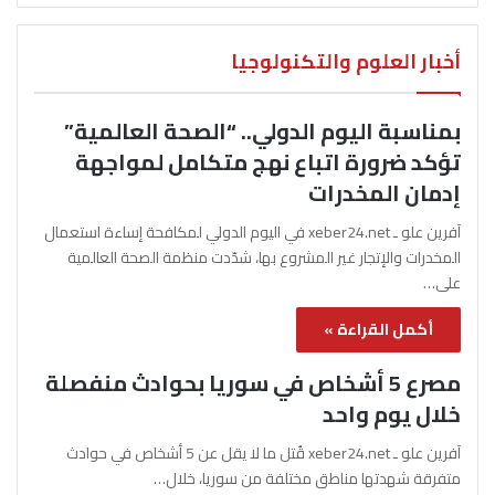
أخبار العلوم والتكنولوجيا
بمناسبة اليوم الدولي.. “الصحة العالمية”
تؤكد ضرورة اتباع نهج متكامل لمواجهة
إدمان المخدرات
آفرين علو ـ xeber24.net في اليوم الدولي لمكافحة إساءة استعمال
المخدرات والإتجار غير المشروع بها، شدّدت منظمة الصحة العالمية
على…
أكمل القراءة »
مصرع 5 أشخاص في سوريا بحوادث منفصلة
خلال يوم واحد
آفرين علو ـ xeber24.net قُتل ما لا يقل عن 5 أشخاص في حوادث
متفرقة شهدتها مناطق مختلفة من سوريا، خلال…