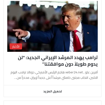
الأخبار
ترامب يهدد المرشد الإيراني الجديد: “لن
يدوم طويلاً دون موافقتنا”
آفرين علو ـ xeber24.net هاجم الرئيس الأميركي دونالد ترامب، اليوم
الاثنين، انتخاب مجتبى خامنئي مرشداً أعلى جديداً لإيران، محذراً من…
تحميل المزيد
السابقة
التالية