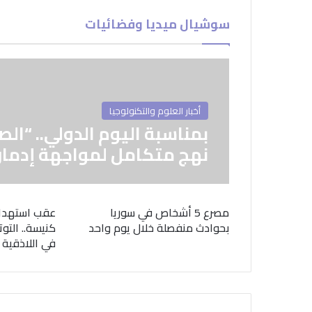
سوشيال ميديا وفضائيات
أخبار العلوم والتكنولوجيا
بمناسبة اليوم الدولي.. “الص
نهج متكامل لمواجهة إدمان
مصرع 5 أشخاص في سوريا
عقب استهدا
بحوادث منفصلة خلال يوم واحد
كنيسة.. التوت
في اللاذقية