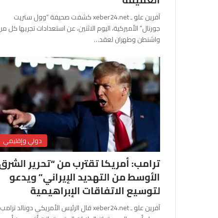
آفرين علو ـ xeber24.net كشفت صحيفة “وول ستريت
جورنال” الأميركية، اليوم الاثنين، عن استعدادات تجريها كل من
واشنطن وطهران لعقد…
دولي وإقليمي
ترامب: أمريكا تقترب من “تحرير الشرق
الأوسط من التهديد الإيراني” ويدعو
لتوسيع الاتفاقات الإبراهيمية
آفرين علو ـ xeber24.net قال الرئيس الأمريكي دونالد ترامب،