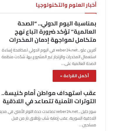
أخبار العلوم والتكنولوجيا
بمناسبة اليوم الدولي.. “الصحة
العالمية” تؤكد ضرورة اتباع نهج
متكامل لمواجهة إدمان المخدرات
آفرين علو ـ xeber24.net في اليوم الدولي لمكافحة إساءة
استعمال المخدرات والإتجار غير المشروع بها، شدّدت منظمة
الصحة العالمية على…
أكمل القراءة »
عقب استهداف مواطن أمام كنيسة..
التوترات الأمنية تتصاعد في اللاذقية
سوز خليل ـ xeber24.net تصاعدت حدة التوتر الأمني في مدي
اللاذقية السورية، عقب إصابة شاب بإطلاق نار من قبل
مسلحين…