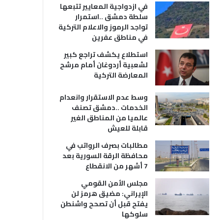
في ازدواجية المعايير تتبعها
سلطة دمشق ..استمرار
تواجد الرموز والاعلام التركية
في مناطق عفرين
استطلاع يكشف تراجع كبير
لشعبية أردوغان أمام مرشح
المعارضة التركية
وسط عدم الاستقرار وانعدام
الخدمات ..دمشق تصنف
عالميا من المناطق الغير
قابلة للعيش
مطالبات بصرف الرواتب في
محافظة الرقة السورية بعد
7 أشهر من الانقطاع
مجلس الأمن القومي
الإيراني: مضيق هرمز لن
يفتح قبل أن تصحح واشنطن
سلوكها