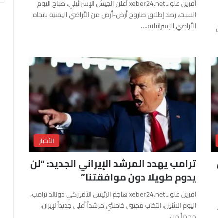
آفرين علو ـ xeber24.net أعلن الجيش الإسرائيلي، صباح اليوم
السبت، رصد إطلاق صاروخ أرض-أرض من الأراضي اليمنية باتجاه
الأراضي الإسرائيلية،…
الأخبار
ترامب يهدد المرشد الإيراني الجديد: “لن
يدوم طويلاً دون موافقتنا”
آفرين علو ـ xeber24.net هاجم الرئيس الأميركي دونالد ترامب،
اليوم الاثنين، انتخاب مجتبى خامنئي مرشداً أعلى جديداً لإيران،
محذراً من…