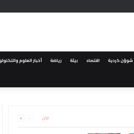
 أمام مرشح المعارضة التركية
شوؤن كردية
اقتصاد
بيئة
رياضة
أخبار العلوم والتكنولو
انية تركيا تقيد حركة السفن بالبح
فاتي حمص وبانياس بسبب الخدم
انتقالية وإصابة اثنين آخرين باس
السابقة
التالية
الكل
الصفحة
الصفحة