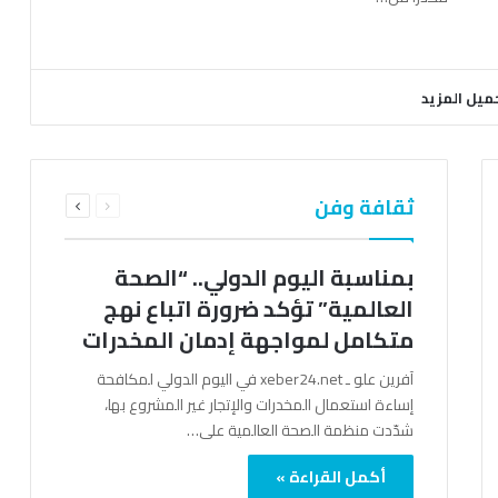
ميل المزيد
السابقة
التالية
ثقافة وفن
الصفحة
الصفحة
بمناسبة اليوم الدولي.. “الصحة
العالمية” تؤكد ضرورة اتباع نهج
متكامل لمواجهة إدمان المخدرات
آفرين علو ـ xeber24.net في اليوم الدولي لمكافحة
إساءة استعمال المخدرات والإتجار غير المشروع بها،
شدّدت منظمة الصحة العالمية على…
أكمل القراءة »