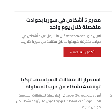
مصرع 5 أشخاص في سوريا بحوادث
منفصلة خلال يوم واحد
آفرين علو ـ xeber24.net قُتل ما لا يقل عن 5 أشخاص في
حوادث متفرقة شهدتها مناطق مختلفة من سوريا، خلال…
أكمل القراءة »
استمرار الاعتقالات السياسية.. تركيا
توقف 4 نشطاء من حزب المساواة
نة
آفرين علو ـ xeber24.net في إطار حملة الاعتقالات السياسية
المستمرة، ألقت السلطات التركية القبض على أربعة نشطاء من
مجلس شبيبة…