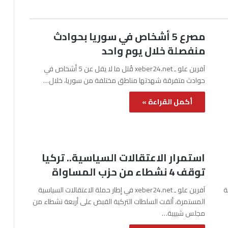
مصرع 5 أشخاص في سوريا بحوادث
منفصلة خلال يوم واحد
آفرين علو ـ xeber24.net قُتل ما لا يقل عن 5 أشخاص في
حوادث متفرقة شهدتها مناطق مختلفة من سوريا، خلال…
أكمل القراءة »
استمرار الاعتقالات السياسية.. تركيا
توقف 4 نشطاء من حزب المساواة
نة
آفرين علو ـ xeber24.net في إطار حملة الاعتقالات السياسية
المستمرة، ألقت السلطات التركية القبض على أربعة نشطاء من
مجلس شبيبة…