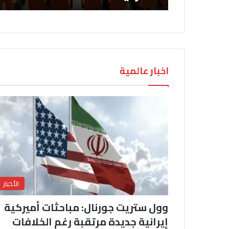
اخبار عالمية
الأخبار
وول ستريت جورنال: مباحثات أميركية
إيرانية جديدة مرتقبة رغم الخلافات