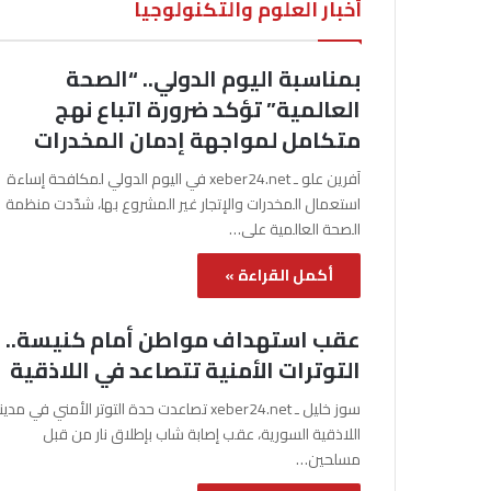
أخبار العلوم والتكنولوجيا
بمناسبة اليوم الدولي.. “الصحة
العالمية” تؤكد ضرورة اتباع نهج
متكامل لمواجهة إدمان المخدرات
آفرين علو ـ xeber24.net في اليوم الدولي لمكافحة إساءة
استعمال المخدرات والإتجار غير المشروع بها، شدّدت منظمة
الصحة العالمية على…
أكمل القراءة »
عقب استهداف مواطن أمام كنيسة..
التوترات الأمنية تتصاعد في اللاذقية
سوز خليل ـ xeber24.net تصاعدت حدة التوتر الأمني في مدي
اللاذقية السورية، عقب إصابة شاب بإطلاق نار من قبل
مسلحين…