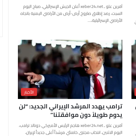
آفرين علو ـ xeber24.net أعلن الجيش الإسرائيلي، صباح اليوم
السبت، رصد إطلاق صاروخ أرض-أرض من الأراضي اليمنية باتجاه
الأراضي الإسرائيلية،…
الأخبار
ترامب يهدد المرشد الإيراني الجديد: “لن
يدوم طويلاً دون موافقتنا”
آفرين علو ـ xeber24.net هاجم الرئيس الأميركي دونالد ترامب،
اليوم الاثنين، انتخاب مجتبى خامنئي مرشداً أعلى جديداً لإيران،