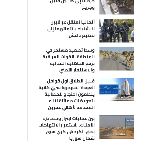
جرمانا إلى 16 بين قتيل
وجريح
ألمانيا تعتقل عراقيين
للاشتباه بانتمائهما إلى
تنظيم داعش
وسط تصعيد مستمر في
المنطقة..القوات العراقية
ترفع الجاهلية القتالية
والاستنفار الأمني
قبيل انطلاق اول قوافل
العودة ..مهجروا سري كانية
ينظمون احتجاج للمطالبة
بتعويضات مماثلة لتلك
المقدمة لأهالي عفرين
بين عمليات ابتزاز ومصادرة
الأملاك…استمرار الانتهاكات
بحق الكرد في كري سبي
شمال سوريا