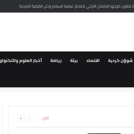
ر أممي من تغلغل لتنظيم داعش في سوريا وتهديده السلم الأهلي
شوؤن كردية
اقتصاد
بيئة
رياضة
أخبار العلوم والتكنولو
طقة..القوات العراقية ترفع الجا
لعودة ..مهجروا سري كانية ينظمو
رة الأملاك…استمرار الانتهاكات بح
لمقدمة لأهالي عفرين
اشتباه بانتمائهما إلى تنظيم داعش
ة الحفر العشوائي للآبار في قام
السابقة
التالية
الكل
الصفحة
الصفحة