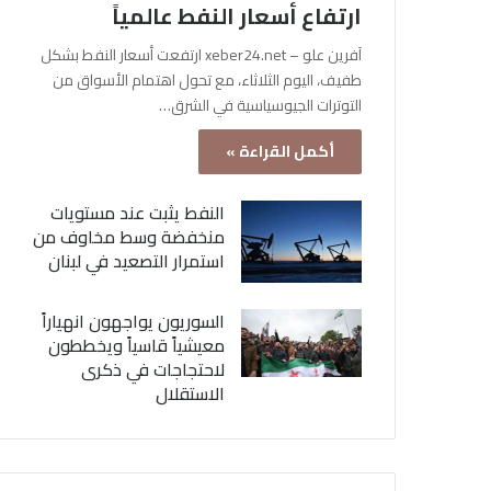
ارتفاع أسعار النفط عالمياً
آفرين علو – xeber24.net ارتفعت أسعار النفط بشكل
طفيف، اليوم الثلاثاء، مع تحول اهتمام الأسواق من
التوترات الجيوسياسية في الشرق…
أكمل القراءة »
النفط يثبت عند مستويات
منخفضة وسط مخاوف من
استمرار التصعيد في لبنان
السوريون يواجهون انهياراً
معيشياً قاسياً ويخططون
لاحتجاجات في ذكرى
الاستقلال