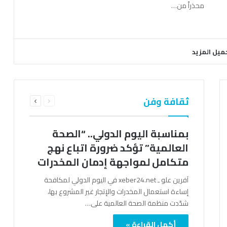
محذراً من…
ميل المزيد
السابقة
التالية
ثقافة وفن
الصفحة
الصفحة
بمناسبة اليوم الدولي.. “الصحة
العالمية” تؤكد ضرورة اتباع نهج
متكامل لمواجهة إدمان المخدرات
آفرين علو ـ xeber24.net في اليوم الدولي لمكافحة
إساءة استعمال المخدرات والإتجار غير المشروع بها،
شدّدت منظمة الصحة العالمية على…
أكمل القراءة »