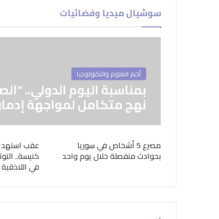
سوشيال ميديا وفضائيات
أخبار العلوم والتكنولوجيا
بمناسبة اليوم الدولي.. “الص
نهج متكامل لمواجهة إدمان
مصرع 5 أشخاص في سوريا
عقب استهدا
بحوادث منفصلة خلال يوم واحد
كنيسة.. التوت
في اللاذقية