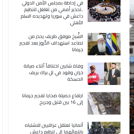
في إحاطة بمجلس الأمن الدولي
..تحذير أممي من تغلغل لتنظيم
داعش في سوريا وتهديده السلم
الأهلي
الشَّيخ موفق طريف يحذر من
تصاعد استهداف الدَّروز بعد تفجير
جرمانا
وفاة شابين اختناقاً أثناء صيانة
خزان وقود في تل براك بريف
الحسكة
ارتفاع حصيلة ضحايا تفجير جرمانا
إلى 16 بين قتيل وجريح
ألمانيا تعتقل عراقيين للاشتباه
بانتمائهما إلى تنظيم داعش