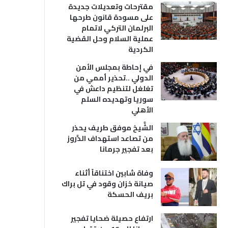
مقترحات وتعديلات جديدة
على مسودة قانون طرحها
البرلمان التركي لاتمام
عملية السلام وحل القضية
الكردية
في إحاطة بمجلس الأمن
الدولي ..تحذير أممي من
تغلغل لتنظيم داعش في
سوريا وتهديده السلم
الأهلي
الشَّيخ موفق طريف يحذر
من تصاعد استهداف الدَّروز
بعد تفجير جرمانا
وفاة شابين اختناقاً أثناء
صيانة خزان وقود في تل براك
بريف الحسكة
ارتفاع حصيلة ضحايا تفجير