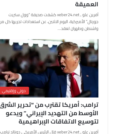
العميقة
آفرين علو ـ xeber24.net كشفت صحيفة “وول ستريت
جورنال” الأميركية، اليوم الاثنين، عن استعدادات تجريها كل من
واشنطن وطهران لعقد…
دولي وإقليمي
ترامب: أمريكا تقترب من “تحرير الشرق
الأوسط من التهديد الإيراني” ويدعو
لتوسيع الاتفاقات الإبراهيمية
آفرين علو ـ xeber24.net قال الرئيس الأمريكي دونالد ترامب،