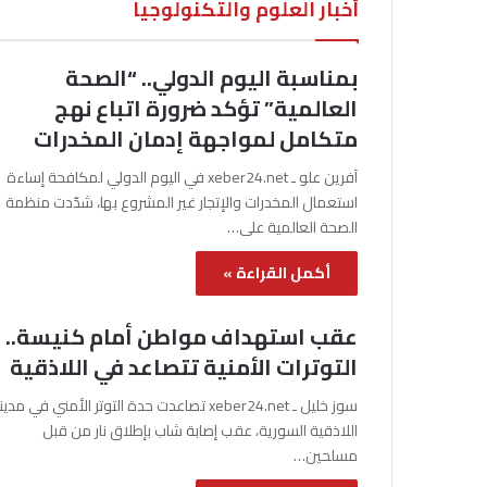
أخبار العلوم والتكنولوجيا
بمناسبة اليوم الدولي.. “الصحة
العالمية” تؤكد ضرورة اتباع نهج
متكامل لمواجهة إدمان المخدرات
آفرين علو ـ xeber24.net في اليوم الدولي لمكافحة إساءة
استعمال المخدرات والإتجار غير المشروع بها، شدّدت منظمة
الصحة العالمية على…
أكمل القراءة »
عقب استهداف مواطن أمام كنيسة..
التوترات الأمنية تتصاعد في اللاذقية
سوز خليل ـ xeber24.net تصاعدت حدة التوتر الأمني في مدي
اللاذقية السورية، عقب إصابة شاب بإطلاق نار من قبل
مسلحين…