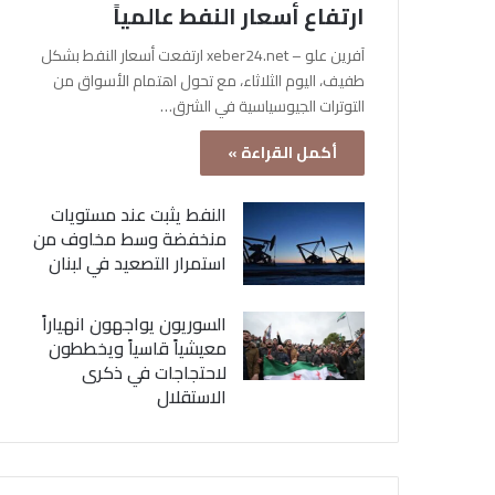
ارتفاع أسعار النفط عالمياً
آفرين علو – xeber24.net ارتفعت أسعار النفط بشكل
طفيف، اليوم الثلاثاء، مع تحول اهتمام الأسواق من
التوترات الجيوسياسية في الشرق…
أكمل القراءة »
النفط يثبت عند مستويات
منخفضة وسط مخاوف من
استمرار التصعيد في لبنان
السوريون يواجهون انهياراً
معيشياً قاسياً ويخططون
لاحتجاجات في ذكرى
الاستقلال