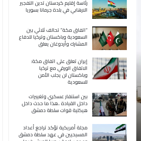
رئاسة إقليم كردستان تدين التفجير
الارهابي في بلدة جرمانا بسوريا
“اتفاق مكة” تحالف ثلاثي بين
السعودية وباكستان وتركيا للدفاع
المشترك وأردوغان يعلق
إيران تعلق على اتفاق مكة:
الاتفاق الورقي مع تركيا
وباكستان لن يجلب الأمن
للسعودية
بين استنفار عسكري وتغييرات
داخل القيادة ..هذا ما حدث داخل
هيكلية قوات سلطة دمشق
مجلة أمريكية تؤكد تراجع أعداد
المسيحيين في عهد سلطة دمشق