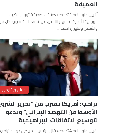
العميقة
آفرين علو ـ xeber24.net كشفت صحيفة “وول ستريت
جورنال” الأميركية، اليوم الاثنين، عن استعدادات تجريها كل من
واشنطن وطهران لعقد…
دولي وإقليمي
ترامب: أمريكا تقترب من “تحرير الشرق
الأوسط من التهديد الإيراني” ويدعو
لتوسيع الاتفاقات الإبراهيمية
آفرين علو ـ xeber24.net قال الرئيس الأمريكي دونالد ترامب،