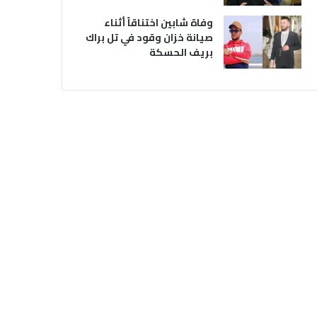
وفاة شابين اختناقاً أثناء
صيانة خزان وقود في تل براك
بريف الحسكة