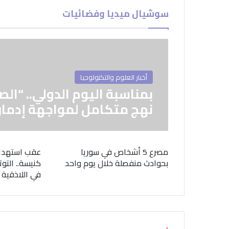
سوشيال ميديا وفضائيات
أخبار العلوم والتكنولوجيا
بمناسبة اليوم الدولي.. “الص
نهج متكامل لمواجهة إدمان
مصرع 5 أشخاص في سوريا
عقب استهدا
بحوادث منفصلة خلال يوم واحد
كنيسة.. التوت
في اللاذقية