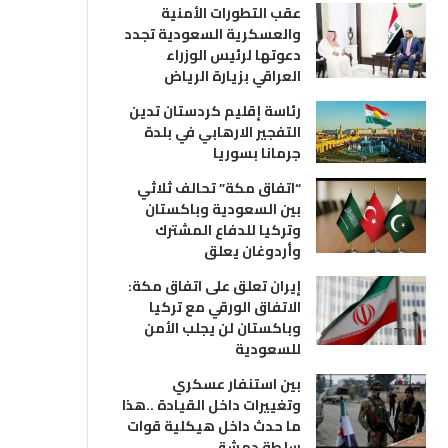
عقب التطورات الأمنية
والعسكرية السعودية تجدد
دعوتها لرئيس الوزراء
العراقي بزيارة الرياض
رئاسة إقليم كردستان تدين
التفجير الارهابي في بلدة
جرمانا بسوريا
“اتفاق مكة” تحالف ثلاثي
بين السعودية وباكستان
وتركيا للدفاع المشترك
وأردوغان يعلق
إيران تعلق على اتفاق مكة:
الاتفاق الورقي مع تركيا
وباكستان لن يجلب الأمن
للسعودية
بين استنفار عسكري
وتغييرات داخل القيادة ..هذا
ما حدث داخل هيكلية قوات
سلطة دمشق