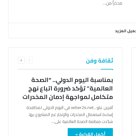
محذراً من…
ميل المزيد
السابقة
التالية
ثقافة وفن
الصفحة
الصفحة
بمناسبة اليوم الدولي.. “الصحة
العالمية” تؤكد ضرورة اتباع نهج
متكامل لمواجهة إدمان المخدرات
آفرين علو ـ xeber24.net في اليوم الدولي لمكافحة
إساءة استعمال المخدرات والإتجار غير المشروع بها،
شدّدت منظمة الصحة العالمية على…
أكمل القراءة »