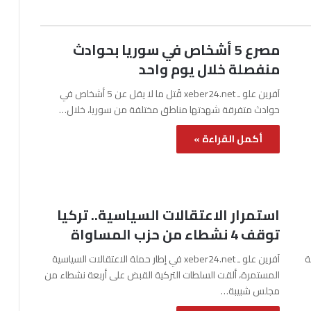
مصرع 5 أشخاص في سوريا بحوادث
منفصلة خلال يوم واحد
آفرين علو ـ xeber24.net قُتل ما لا يقل عن 5 أشخاص في
حوادث متفرقة شهدتها مناطق مختلفة من سوريا، خلال…
أكمل القراءة »
استمرار الاعتقالات السياسية.. تركيا
توقف 4 نشطاء من حزب المساواة
نة
آفرين علو ـ xeber24.net في إطار حملة الاعتقالات السياسية
المستمرة، ألقت السلطات التركية القبض على أربعة نشطاء من
مجلس شبيبة…