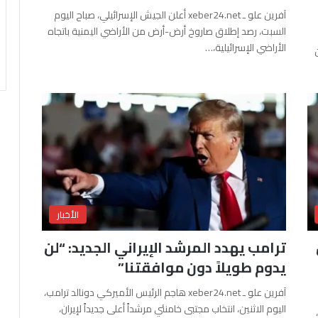
آفرين علو ـ xeber24.net أعلن الجيش الإسرائيلي، صباح اليوم
السبت، رصد إطلاق صاروخ أرض-أرض من الأراضي اليمنية باتجاه
الأراضي الإسرائيلية،…
الأخبار
ترامب يهدد المرشد الإيراني الجديد: “لن
يدوم طويلاً دون موافقتنا”
آفرين علو ـ xeber24.net هاجم الرئيس الأميركي دونالد ترامب،
اليوم الاثنين، انتخاب مجتبى خامنئي مرشداً أعلى جديداً لإيران،