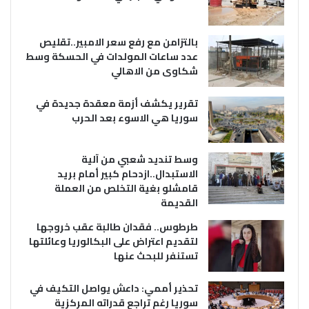
بالتزامن مع رفع سعر الامبير..تقليص
عدد ساعات المولدات في الحسكة وسط
شكاوى من الاهالي
تقرير يكشف أزمة معقدة جديدة في
سوريا هي الاسوء بعد الحرب
وسط تنديد شعبي من آلية
الاستبدال..ازدحام كبير أمام بريد
قامشلو بغية التخلص من العملة
القديمة
طرطوس.. فقدان طالبة عقب خروجها
لتقديم اعتراض على البكالوريا وعائلتها
تستنفر للبحث عنها
تحذير أممي: داعش يواصل التكيف في
سوريا رغم تراجع قدراته المركزية