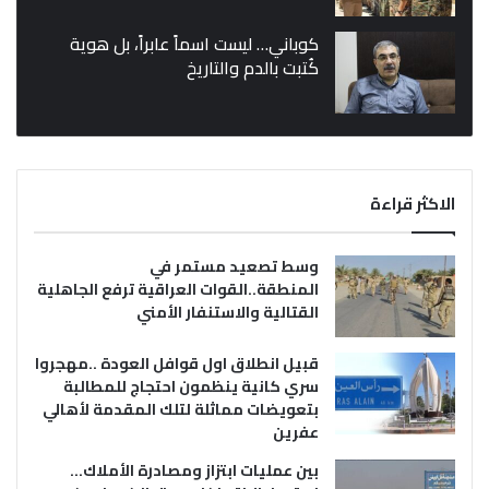
كوباني… ليست اسماً عابراً، بل هوية
كُتبت بالدم والتاريخ
الاكثر قراءة
وسط تصعيد مستمر في
المنطقة..القوات العراقية ترفع الجاهلية
القتالية والاستنفار الأمني
قبيل انطلاق اول قوافل العودة ..مهجروا
سري كانية ينظمون احتجاج للمطالبة
بتعويضات مماثلة لتلك المقدمة لأهالي
عفرين
بين عمليات ابتزاز ومصادرة الأملاك…