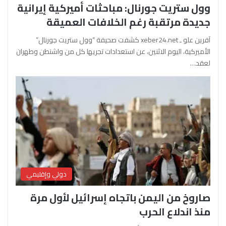
وول ستريت جورنال: مباحثات أميركية إيرانية
جديدة مرتقبة رغم الخلافات العميقة
آفرين علو ـ xeber24.net كشفت صحيفة “وول ستريت جورنال”
الأميركية، اليوم الاثنين، عن استعدادات تجريها كل من واشنطن وطهران
لعقد…
دولي وإقليمي
صاروخ من اليمن باتجاه إسرائيل لأول مرة
منذ اندلاع الحرب