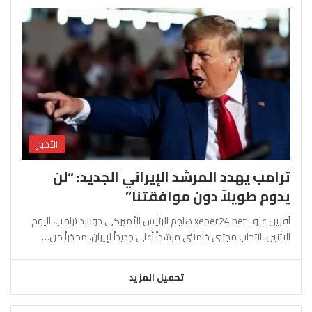
الأخبار
ترامب يهدد المرشد الإيراني الجديد: “لن
يدوم طويلاً دون موافقتنا”
آفرين علو ـ xeber24.net هاجم الرئيس الأميركي دونالد ترامب، اليوم
الاثنين، انتخاب مجتبى خامنئي مرشداً أعلى جديداً لإيران، محذراً من…
تحميل المزيد