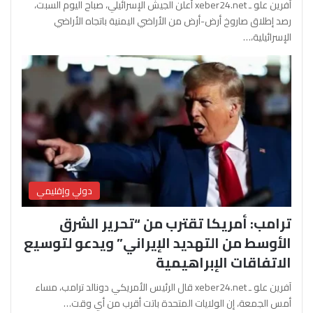
آفرين علو ـ xeber24.net أعلن الجيش الإسرائيلي، صباح اليوم السبت،
رصد إطلاق صاروخ أرض-أرض من الأراضي اليمنية باتجاه الأراضي
الإسرائيلية،…
دولي وإقليمي
ترامب: أمريكا تقترب من “تحرير الشرق
الأوسط من التهديد الإيراني” ويدعو لتوسيع
الاتفاقات الإبراهيمية
آفرين علو ـ xeber24.net قال الرئيس الأمريكي دونالد ترامب، مساء
أمس الجمعة، إن الولايات المتحدة باتت أقرب من أي وقت…