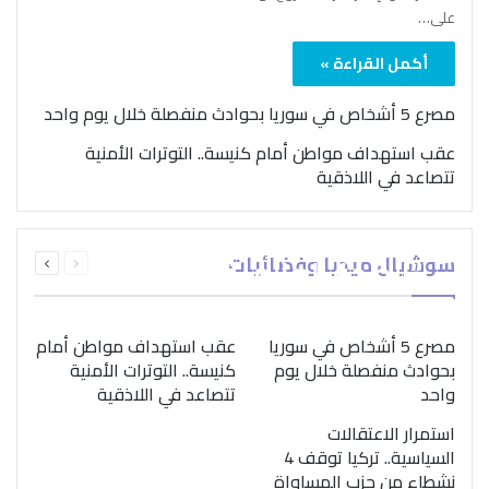
على…
أكمل القراءة »
مصرع 5 أشخاص في سوريا بحوادث منفصلة خلال يوم واحد
عقب استهداف مواطن أمام كنيسة.. التوترات الأمنية
تتصاعد في اللاذقية
بمناسبة اليوم الدولي..
السابقة
التالية
سوشيال ميديا وفضائيات
“الصحة العالمية” تؤكد
الصفحة
الصفحة
ضرورة اتباع نهج متكامل
لمواجهة إدمان المخدرات
مصرع 5 أشخاص في سوريا
عقب استهداف مواطن أمام
بحوادث منفصلة خلال يوم
كنيسة.. التوترات الأمنية
واحد
تتصاعد في اللاذقية
استمرار الاعتقالات
السياسية.. تركيا توقف 4
نشطاء من حزب المساواة