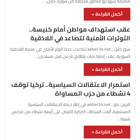
متفرقة شهدتها مناطق مختلفة من سوريا، خلال…
أكمل القراءة »
عقب استهداف مواطن أمام كنيسة..
التوترات الأمنية تتصاعد في اللاذقية
سوز خليل ـ xeber24.net تصاعدت حدة التوتر الأمني في مدينة اللاذقية
السورية، عقب إصابة شاب بإطلاق نار من قبل مسلحين…
أكمل القراءة »
استمرار الاعتقالات السياسية.. تركيا توقف
4 نشطاء من حزب المساواة
آفرين علو ـ xeber24.net في إطار حملة الاعتقالات السياسية
المستمرة، ألقت السلطات التركية القبض على أربعة نشطاء من مجلس
شبيبة…
أكمل القراءة »