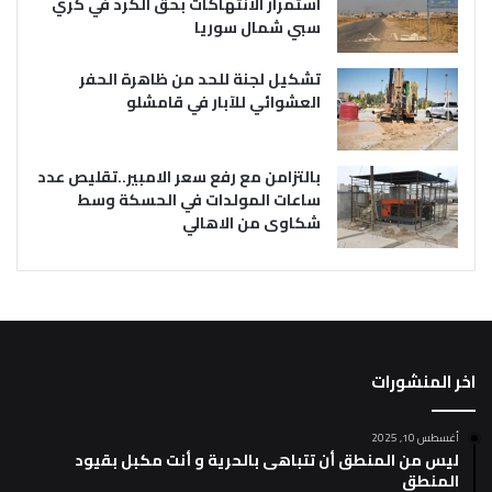
استمرار الانتهاكات بحق الكرد في كري
سبي شمال سوريا
تشكيل لجنة للحد من ظاهرة الحفر
العشوائي للآبار في قامشلو
بالتزامن مع رفع سعر الامبير..تقليص عدد
ساعات المولدات في الحسكة وسط
شكاوى من الاهالي
اخر المنشورات
أغسطس 10, 2025
ليس من المنطق أن تتباهى بالحرية و أنت مكبل بقيود
المنطق