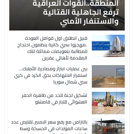
المنطقة..القوات العراقية
ترفع الجاهلية القتالية
والاستنفار الأمني
قبيل انطلاق اول قوافل العودة
..مهجروا سري كانية ينظمون احتجاج
للمطالبة بتعويضات مماثلة لتلك
المقدمة لأهالي عفرين
بين عمليات ابتزاز ومصادرة الأملاك…
استمرار الانتهاكات بحق الكرد في كري
سبي شمال سوريا
تشكيل لجنة للحد من ظاهرة الحفر
العشوائي للآبار في قامشلو
بالتزامن مع رفع سعر الامبير..تقليص عدد
ساعات المولدات في الحسكة وسط