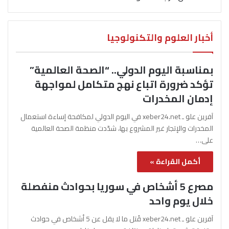
أخبار العلوم والتكنولوجيا
بمناسبة اليوم الدولي.. “الصحة العالمية”
تؤكد ضرورة اتباع نهج متكامل لمواجهة
إدمان المخدرات
آفرين علو ـ xeber24.net في اليوم الدولي لمكافحة إساءة استعمال
المخدرات والإتجار غير المشروع بها، شدّدت منظمة الصحة العالمية
على…
أكمل القراءة »
مصرع 5 أشخاص في سوريا بحوادث منفصلة
خلال يوم واحد
آفرين علو ـ xeber24.net قُتل ما لا يقل عن 5 أشخاص في حوادث