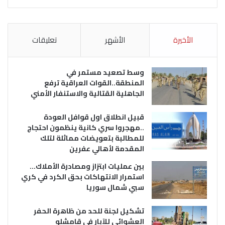
الأخيرة
الأشهر
تعليقات
وسط تصعيد مستمر في
المنطقة..القوات العراقية ترفع
الجاهلية القتالية والاستنفار الأمني
قبيل انطلاق اول قوافل العودة
..مهجروا سري كانية ينظمون احتجاج
للمطالبة بتعويضات مماثلة لتلك
المقدمة لأهالي عفرين
بين عمليات ابتزاز ومصادرة الأملاك…
استمرار الانتهاكات بحق الكرد في كري
سبي شمال سوريا
تشكيل لجنة للحد من ظاهرة الحفر
العشوائي للآبار في قامشلو