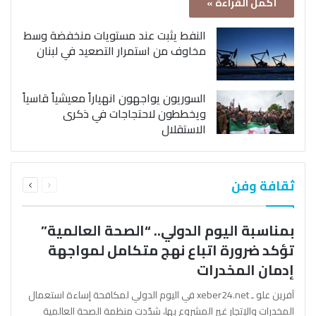
أكمل القراءة »
النفط يثبت عند مستويات منخفضة وسط
مخاوف من استمرار التصعيد في لبنان
السوريون يواجهون انهياراً معيشياً قاسياً
ويخططون لاحتجاجات في ذكرى
الاستقلال
السابقة
التالية
ثقافة وفن
الصفحة
الصفحة
بمناسبة اليوم الدولي.. “الصحة العالمية”
تؤكد ضرورة اتباع نهج متكامل لمواجهة
إدمان المخدرات
آفرين علو ـ xeber24.net في اليوم الدولي لمكافحة إساءة استعمال
المخدرات والإتجار غير المشروع بها، شدّدت منظمة الصحة العالمية